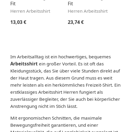
Fit
Fit
Herren Arbeitsshirt
Herren Arbeitsshirt
Regulärer Preis:
Regulärer Preis:
13,03 €
23,74 €
Im Arbeitsalltag ist ein hochwertiges, bequemes
Arbeitsshirt
ein großer Vorteil. Es ist oft das
Kleidungsstück, das Sie über viele Stunden direkt auf
der Haut tragen. Aus diesem Grund muss es weit
mehr leisten als ein herkömmliches Freizeit-Shirt. Ein
erstklassiges Arbeitsshirt Herren fungiert als
zuverlässiger Begleiter, der Sie auch bei körperlicher
Anstrengung nicht im Stich lässt.
Mit ergonomischen Schnitten, die maximale
Bewegungsfreiheit garantieren, und einer
Materialqualität, die auf Langlebigkeit ausgelegt ist,