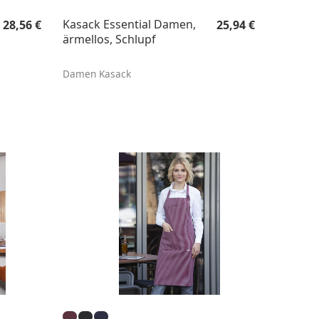
Regulärer Preis:
Regulärer Preis:
Kasack Essential Damen,
28,56 €
25,94 €
ärmellos, Schlupf
Damen Kasack