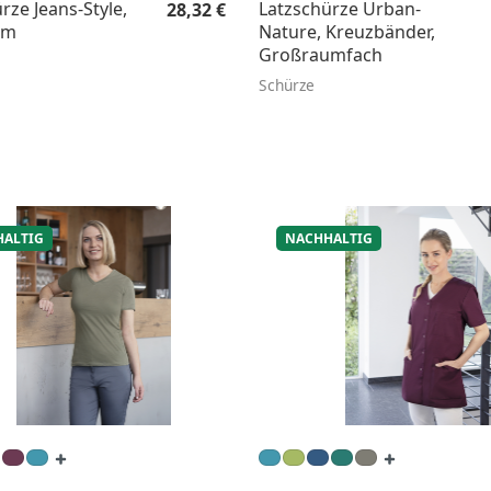
Regulärer Preis:
rze Jeans-Style,
Latzschürze Urban-
28,32 €
cm
Nature, Kreuzbänder,
Großraumfach
Schürze
ALTIG
NACHHALTIG