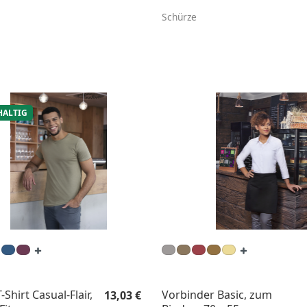
Schürze
ALTIG
Regulärer Preis:
Shirt Casual-Flair,
Vorbinder Basic, zum
13,03 €