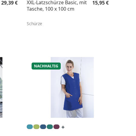
Regulärer Preis:
Regulärer Preis:
XXL-Latzschürze Basic, mit
29,39 €
15,95 €
Tasche, 100 x 100 cm
Schürze
NACHHALTIG