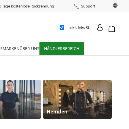
Sprac
0 Tage kostenlose Rücksendung
Support
inkl. MwSt.
Warenkor
ES
MARKEN
ÜBER UNS
HÄNDLERBEREICH
Hemden