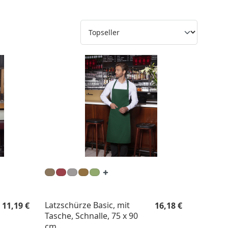
Regulärer Preis:
Regulärer Preis:
Latzschürze Basic, mit
11,19 €
16,18 €
Tasche, Schnalle, 75 x 90
cm