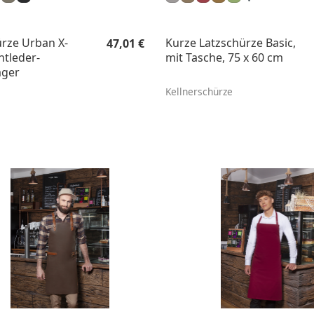
Regulärer Preis:
rze Urban X-
Kurze Latzschürze Basic,
47,01 €
htleder-
mit Tasche, 75 x 60 cm
äger
Kellnerschürze