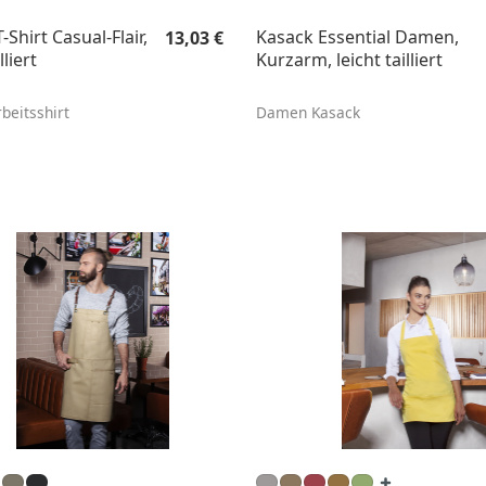
Regulärer Preis:
Shirt Casual-Flair,
Kasack Essential Damen,
13,03 €
lliert
Kurzarm, leicht tailliert
eitsshirt
Damen Kasack