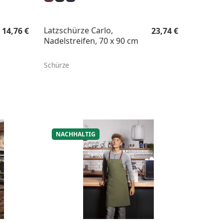
Regulärer Preis:
Regulärer Preis:
Latzschürze Carlo,
14,76 €
23,74 €
Nadelstreifen, 70 x 90 cm
Schürze
NACHHALTIG