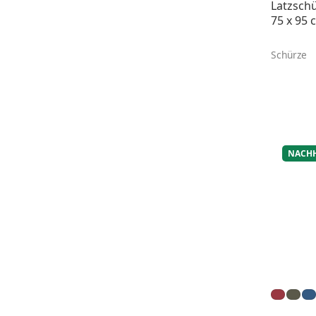
Latzschü
75 x 95 
Schürze
NACHH