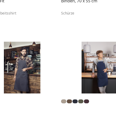
Fit
Binden, 70 x 55 cm
beitsshirt
Schürze