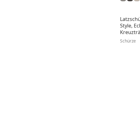
Latzschü
Style, Ec
Kreuztr
Schürze