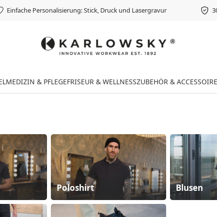
Einfache Personalisierung: Stick, Druck und Lasergravur
3
EL
MEDIZIN & PFLEGE
FRISEUR & WELLNESS
ZUBEHÖR & ACCESSOIR
Poloshirt
Blusen