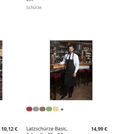
Schürze
Regulärer Preis:
Regulärer Preis:
Latzschürze Basic,
10,12 €
14,99 €