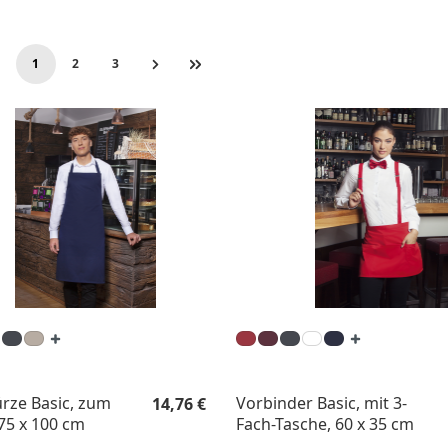
1
2
3
Seite
Seite
Seite
Regulärer Preis:
rze Basic, zum
Vorbinder Basic, mit 3-
14,76 €
75 x 100 cm
Fach-Tasche, 60 x 35 cm