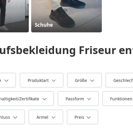
Schuhe
ufsbekleidung Friseur
en
e
Produktart
Größe
Geschlec
altigkeit/Zertifikate
Passform
Funktione
hluss
Ärmel
Preis