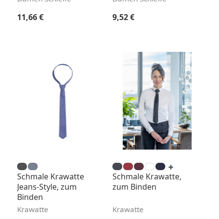
Regulärer Preis:
Regulärer Preis:
11,66 €
9,52 €
Schmale Krawatte
Schmale Krawatte,
Jeans-Style, zum
zum Binden
Binden
Krawatte
Krawatte