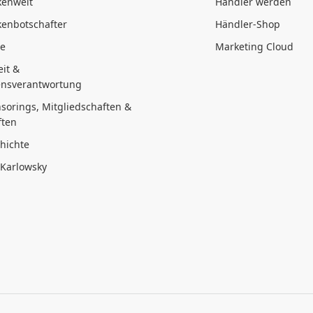
kenwelt
Händler werden
enbotschafter
Händler-Shop
te
Marketing Cloud
it &
nsverantwortung
sorings, Mitgliedschaften &
ften
hichte
 Karlowsky