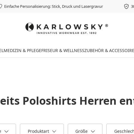
Einfache Personalisierung: Stick, Druck und Lasergravur
3
EL
MEDIZIN & PFLEGE
FRISEUR & WELLNESS
ZUBEHÖR & ACCESSOIR
eits Poloshirts Herren
en
e
Produktart
Größe
Geschlec