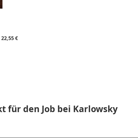
Regulärer Preis:
22,55 €
kt für den Job bei Karlowsky