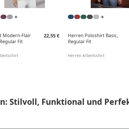
Regulärer Preis:
t Modern-Flair
Herren Poloshirt Basic,
22,55 €
Regular Fit
Regular Fit
beitsshirt
Herren Arbeitsshirt
n: Stilvoll, Funktional und Perfe