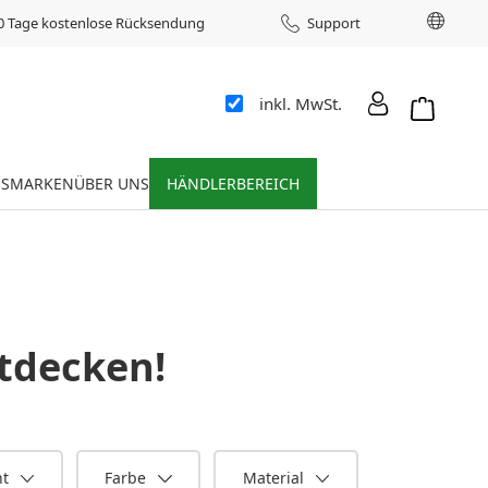
Sprac
0 Tage kostenlose Rücksendung
Support
inkl. MwSt.
Warenkor
ES
MARKEN
ÜBER UNS
HÄNDLERBEREICH
tdecken!
ht
Farbe
Material