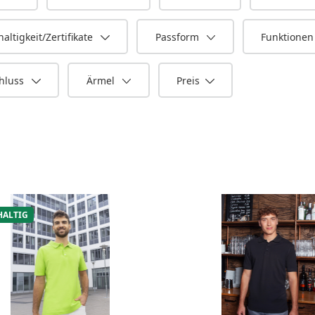
altigkeit/Zertifikate
Passform
Funktione
hluss
Ärmel
Preis
ALTIG