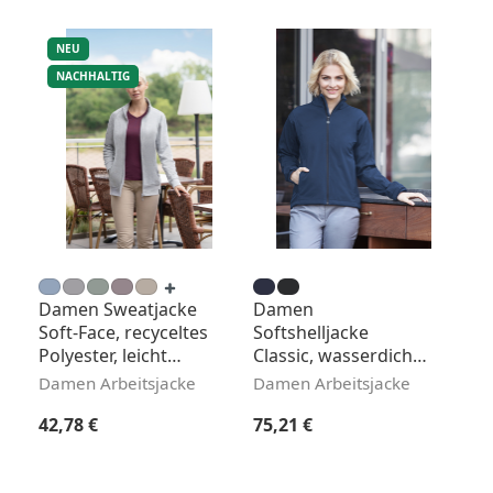
NEU
NACHHALTIG
Damen Sweatjacke
Damen
Soft-Face, recyceltes
Softshelljacke
Polyester, leicht
Classic, wasserdicht,
tailliert
leicht tailliert
Damen Arbeitsjacke
Damen Arbeitsjacke
Regulärer Preis:
Regulärer Preis:
42,78 €
75,21 €