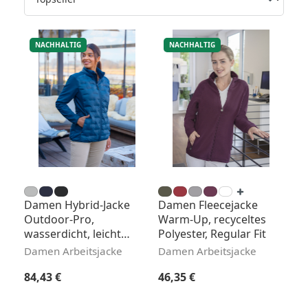
NACHHALTIG
NACHHALTIG
Damen Hybrid-Jacke
Damen Fleecejacke
Outdoor-Pro,
Warm-Up, recyceltes
wasserdicht, leicht
Polyester, Regular Fit
tailliert
Damen Arbeitsjacke
Damen Arbeitsjacke
Regulärer Preis:
Regulärer Preis:
84,43 €
46,35 €