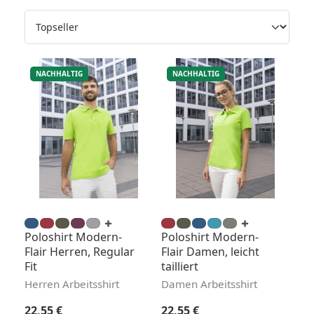
NACHHALTIG
NACHHALTIG
Poloshirt Modern-
Poloshirt Modern-
Flair Herren, Regular
Flair Damen, leicht
Fit
tailliert
Herren Arbeitsshirt
Damen Arbeitsshirt
Regulärer Preis:
Regulärer Preis:
22,55 €
22,55 €