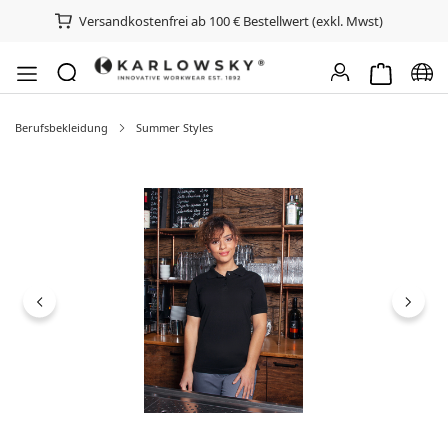
Versandkostenfrei ab 100 € Bestellwert (exkl. Mwst)
Warenkorb e
Spra
Berufsbekleidung
Summer Styles
Bildergalerie überspringen