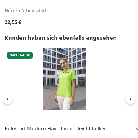
Herren Arbeitsshirt
Regulärer Preis:
22,55 €
Produktgalerie überspringen
Kunden haben sich ebenfalls angesehen
NACHHALTIG
Poloshirt Modern-Flair Damen, leicht tailliert
Da