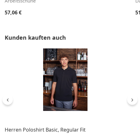
Arbeitsschuhe
D
Regulärer Preis:
Re
57,06 €
5
Produktgalerie überspringen
Kunden kauften auch
Herren Poloshirt Basic, Regular Fit