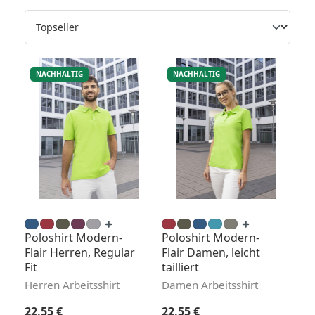
NACHHALTIG
NACHHALTIG
Poloshirt Modern-
Poloshirt Modern-
Flair Herren, Regular
Flair Damen, leicht
Fit
tailliert
Herren Arbeitsshirt
Damen Arbeitsshirt
Regulärer Preis:
Regulärer Preis:
22,55 €
22,55 €