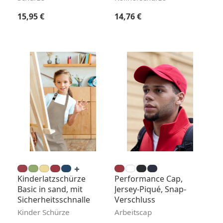
Regulärer Preis:
Regulärer Preis:
15,95 €
14,76 €
Kinderlatzschürze
Performance Cap,
Basic in sand, mit
Jersey-Piqué, Snap-
Sicherheitsschnalle
Verschluss
Kinder Schürze
Arbeitscap