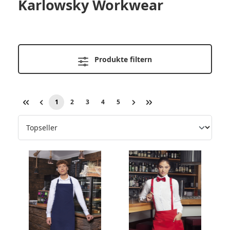
Karlowsky Workwear
Produkte filtern
1
2
3
4
5
Seite
Seite
Seite
Seite
Seite