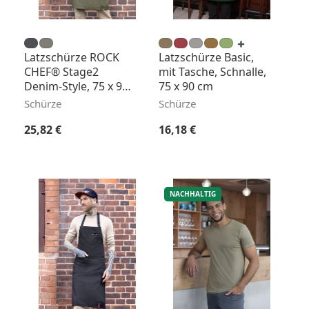
Latzschürze ROCK
Latzschürze Basic,
CHEF® Stage2
mit Tasche, Schnalle,
Denim-Style, 75 x 90
75 x 90 cm
cm
Schürze
Schürze
Regulärer Preis:
Regulärer Preis:
25,82 €
16,18 €
NACHHALTIG