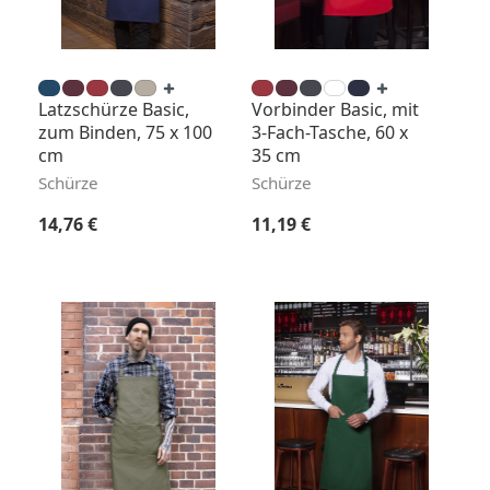
Latzschürze Basic,
Vorbinder Basic, mit
zum Binden, 75 x 100
3-Fach-Tasche, 60 x
cm
35 cm
Schürze
Schürze
Regulärer Preis:
Regulärer Preis:
14,76 €
11,19 €