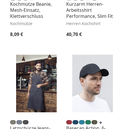
Kochmütze Beanie,
Kurzarm Herren-
Mesh-Einsatz,
Arbeitsshirt
Klettverschluss
Performance, Slim Fit
Kochmütze
Herren Kochshirt
Regulärer Preis:
Regulärer Preis:
8,09 €
40,70 €
Latzschürze Jeans-
Basecap Action, 6-