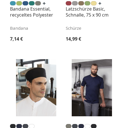
Bandana Essential,
Latzschürze Basic,
recyceltes Polyester
Schnalle, 75 x 90 cm
Bandana
Schürze
Regulärer Preis:
Regulärer Preis:
7,14 €
14,99 €