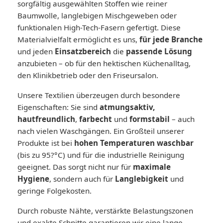
sorgfältig ausgewählten Stoffen wie reiner
Baumwolle, langlebigen Mischgeweben oder
funktionalen High-Tech-Fasern gefertigt. Diese
Materialvielfalt ermöglicht es uns,
für jede Branche
und jeden
Einsatzbereich
die
passende Lösung
anzubieten – ob für den hektischen Küchenalltag,
den Klinikbetrieb oder den Friseursalon.
Unsere Textilien überzeugen durch besondere
Eigenschaften: Sie sind
atmungsaktiv,
hautfreundlich
,
farbecht
und
formstabil
– auch
nach vielen Waschgängen. Ein Großteil unserer
Produkte ist bei
hohen Temperaturen waschbar
(bis zu 95?°C) und für die industrielle Reinigung
geeignet. Das sorgt nicht nur für
maximale
Hygiene
, sondern auch für
Langlebigkeit
und
geringe Folgekosten.
Durch robuste Nähte, verstärkte Belastungszonen
und exakte Schnitte garantieren wir eine lange