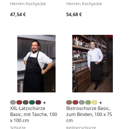
tailliert
Herren Kochjacke
Herren Kochjacke
Regulärer Preis:
Regulärer Preis:
47,54 €
54,68 €
XXL-Latzschürze
Bistroschürze Basic,
Basic, mit Tasche, 100
zum Binden, 100 x 75
x 100 cm
cm
Schürze
Kellnerschürze