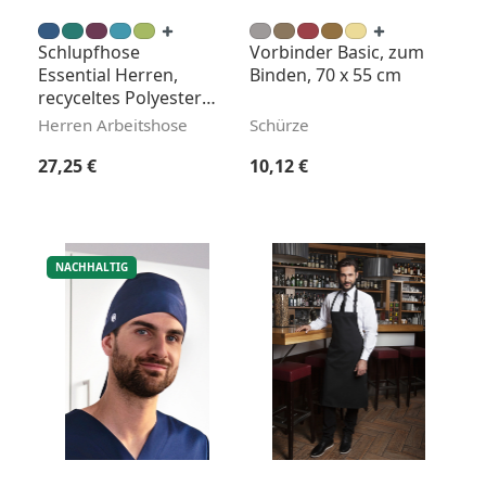
Schlupfhose
Vorbinder Basic, zum
Essential Herren,
Binden, 70 x 55 cm
recyceltes Polyester,
Regular Fit
Herren Arbeitshose
Schürze
Regulärer Preis:
Regulärer Preis:
27,25 €
10,12 €
NACHHALTIG