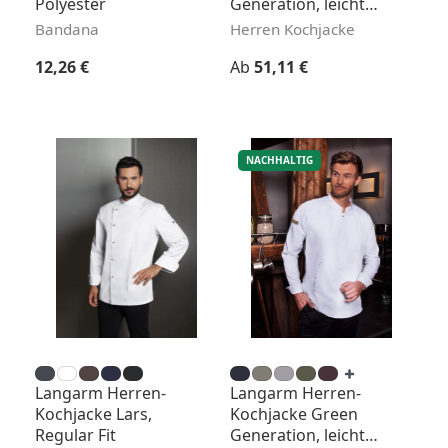
Polyester
Generation, leicht
tailliert
Bandana
Herren Kochjacke
Regulärer Preis:
Regulärer Preis:
12,26 €
Ab
51,11 €
NACHHALTIG
Langarm Herren-
Langarm Herren-
Kochjacke Lars,
Kochjacke Green
Regular Fit
Generation, leicht