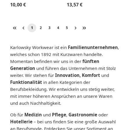
Regulärer Preis:
Regulärer Preis:
10,00 €
13,57 €
1
2
3
4
5
Seite
Seite
Seite
Seite
Seite
Karlowsky Workwear ist ein
Familienunternehmen
,
welches schon 1892 mit Kurzwaren handelte.
Momentan befinden wir uns in der
fünften
Generation
und führen das Unternehmen mit Stolz
weiter. Wir stehen für
Innovation, Komfort
und
Funktionalität
in allen Kategorien der
Berufsbekleidung. Wir entwickeln uns stetig weiter,
mit immer höheren Ansprüchen an unsere Waren
und auch Nachhaltigkeit.
Ob für
Medizin
und
Pflege
,
Gastronomie
oder
Hotellerie
– bei uns finden Sie eine große Auswahl
an Berufsmode. Entdecken Sie unser Sortiment an