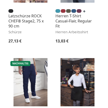
Latzschürze ROCK
Herren T-Shirt
CHEF® Stage2, 75 x
Casual-Flair, Regular
90 cm
Fit
Schürze
Herren Arbeitsshirt
Regulärer Preis:
Regulärer Preis:
27,13 €
13,03 €
NACHHALTIG