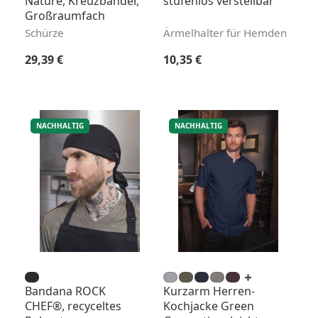
Nature, Kreuzbänder,
stufenlos verstellbar
Großraumfach
Schürze
Ärmelhalter für Hemden
Regulärer Preis:
Regulärer Preis:
29,39 €
10,35 €
NACHHALTIG
NACHHALTIG
Bandana ROCK
Kurzarm Herren-
CHEF®, recyceltes
Kochjacke Green