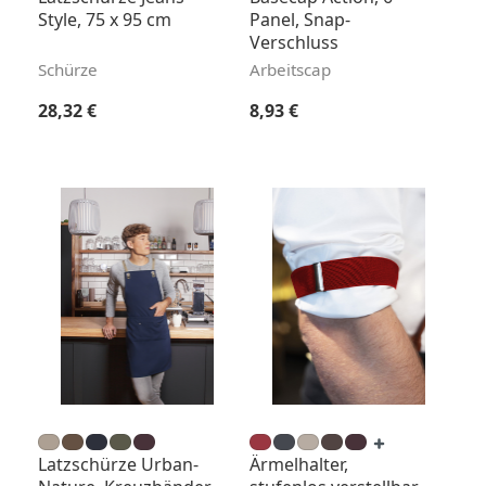
Style, 75 x 95 cm
Panel, Snap-
Verschluss
Schürze
Arbeitscap
Regulärer Preis:
Regulärer Preis:
28,32 €
8,93 €
Latzschürze Urban-
Ärmelhalter,