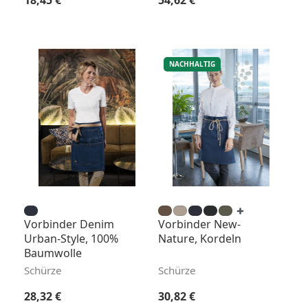
18,45 €
54,62 €
NACHHALTIG
Vorbinder Denim
Vorbinder New-
Urban-Style, 100%
Nature, Kordeln
Baumwolle
Schürze
Schürze
Regulärer Preis:
Regulärer Preis:
28,32 €
30,82 €