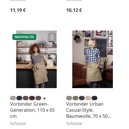
Regulärer Preis:
Regulärer Preis:
11,19 €
10,12 €
NACHHALTIG
Vorbinder Green-
Vorbinder Urban
Generation, 110 x 65
Casual-Style,
cm
Baumwolle, 70 x 50
cm
Schürze
Schürze