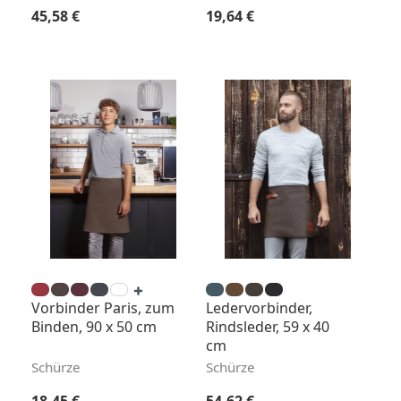
Regulärer Preis:
Regulärer Preis:
45,58 €
19,64 €
Vorbinder Paris, zum
Ledervorbinder,
Binden, 90 x 50 cm
Rindsleder, 59 x 40
cm
Schürze
Schürze
Regulärer Preis:
Regulärer Preis: