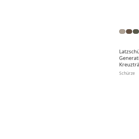
Latzsch
Generati
Kreuztr
Schürze