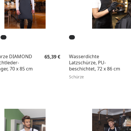
Regulärer Preis:
ürze DIAMOND
Wasserdichte
65,39 €
htleder-
Latzschürze, PU-
ger, 70 x 85 cm
beschichtet, 72 x 86 cm
Schürze