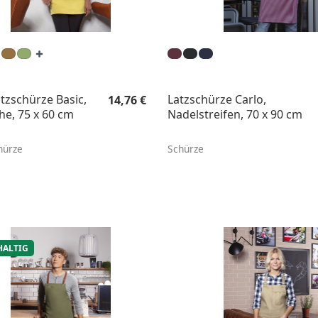
Regulärer Preis:
tzschürze Basic,
Latzschürze Carlo,
14,76 €
he, 75 x 60 cm
Nadelstreifen, 70 x 90 cm
hürze
Schürze
ALTIG