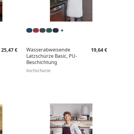
Regulärer Preis:
Regulärer Preis:
Wasserabweisende
25,47 €
19,64 €
Latzschürze Basic, PU-
Beschichtung
Kochschürze