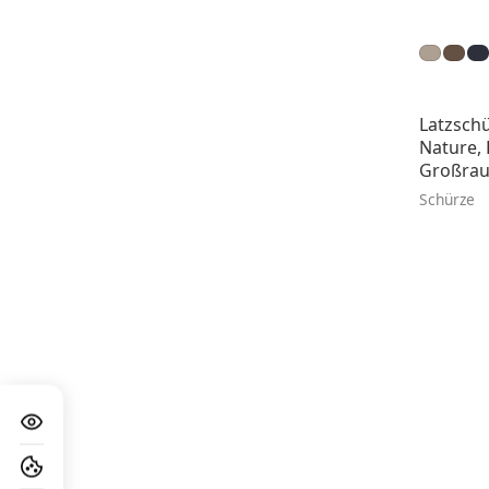
Latzsch
Nature, 
Großra
Schürze