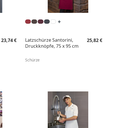
Regulärer Preis:
Regulärer Preis:
Latzschürze Santorini,
23,74 €
25,82 €
Druckknöpfe, 75 x 95 cm
Schürze