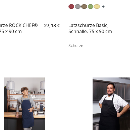
Regulärer Preis:
ürze ROCK CHEF®
Latzschürze Basic,
27,13 €
75 x 90 cm
Schnalle, 75 x 90 cm
Schürze