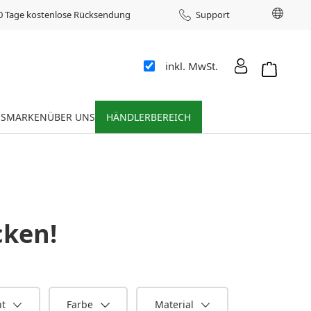
Sprac
0 Tage kostenlose Rücksendung
Support
inkl. MwSt.
Warenkor
ES
MARKEN
ÜBER UNS
HÄNDLERBEREICH
ken!
ht
Farbe
Material