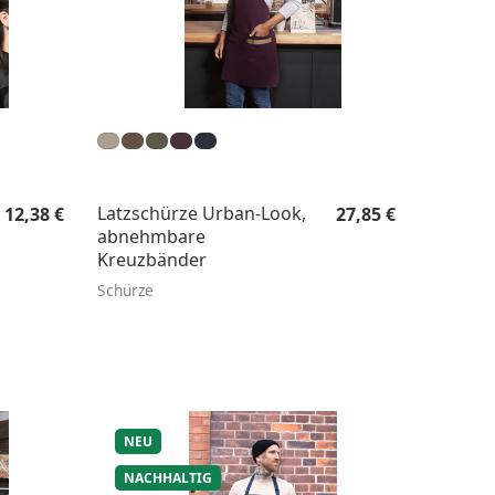
Regulärer Preis:
Regulärer Preis:
Latzschürze Urban-Look,
12,38 €
27,85 €
abnehmbare
Kreuzbänder
Schürze
NEU
NACHHALTIG