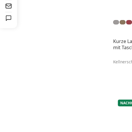
Kurze La
mit Tasc
Kellnersc
NACHH