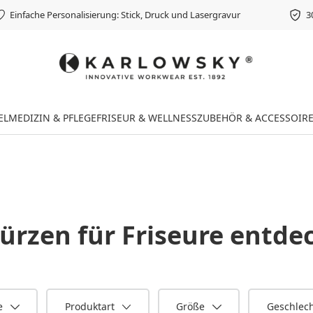
Einfache Personalisierung: Stick, Druck und Lasergravur
3
EL
MEDIZIN & PFLEGE
FRISEUR & WELLNESS
ZUBEHÖR & ACCESSOIR
ürzen für Friseure
entdec
e
Produktart
Größe
Geschlec