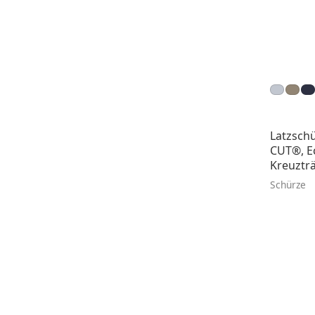
Latzsch
CUT®, Ec
Kreuzträ
Schürze