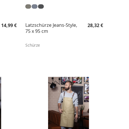
Regulärer Preis:
Regulärer Preis:
Latzschürze Jeans-Style,
14,99 €
28,32 €
75 x 95 cm
Schürze