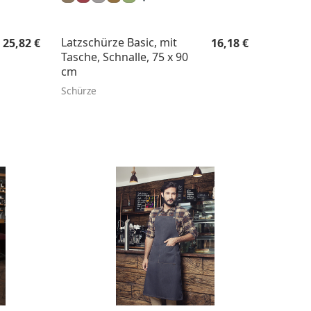
Regulärer Preis:
Regulärer Preis:
Latzschürze Basic, mit
25,82 €
16,18 €
Tasche, Schnalle, 75 x 90
cm
Schürze