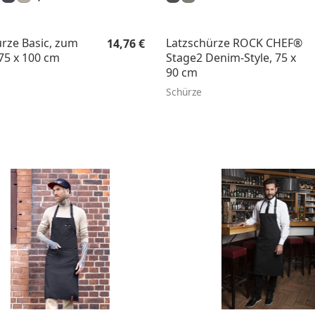
Regulärer Preis:
rze Basic, zum
Latzschürze ROCK CHEF®
14,76 €
75 x 100 cm
Stage2 Denim-Style, 75 x
90 cm
Schürze