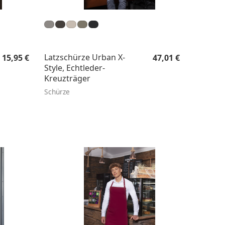
Regulärer Preis:
Regulärer Preis:
Latzschürze Urban X-
15,95 €
47,01 €
Style, Echtleder-
Kreuzträger
Schürze