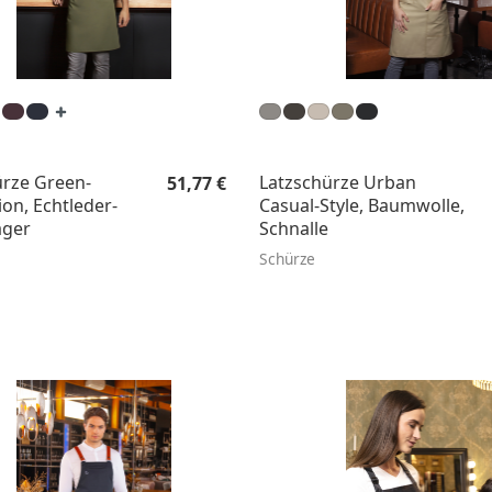
Regulärer Preis:
ürze Green-
Latzschürze Urban
51,77 €
on, Echtleder-
Casual-Style, Baumwolle,
äger
Schnalle
Schürze