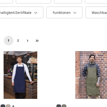
altigkeit/Zertifikate
Funktionen
Waschbar
1
2
Seite
Seite