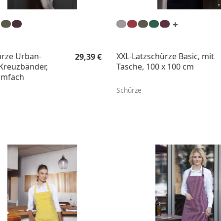
Regulärer Preis:
ürze Urban-
XXL-Latzschürze Basic, mit
29,39 €
Kreuzbänder,
Tasche, 100 x 100 cm
umfach
Schürze