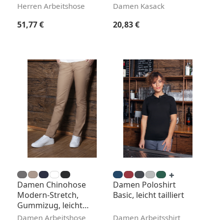
Herren Arbeitshose
Damen Kasack
Regulärer Preis:
Regulärer Preis:
51,77 €
20,83 €
Damen Chinohose
Damen Poloshirt
Modern-Stretch,
Basic, leicht tailliert
Gummizug, leicht
tailliert
Damen Arbeitshose
Damen Arbeitsshirt