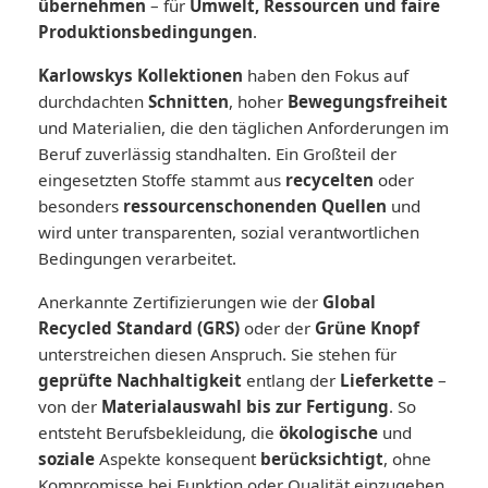
übernehmen
– für
Umwelt, Ressourcen und faire
Produktionsbedingungen
.
Karlowskys Kollektionen
haben den Fokus auf
durchdachten
Schnitten
, hoher
Bewegungsfreiheit
und Materialien, die den täglichen Anforderungen im
Beruf zuverlässig standhalten. Ein Großteil der
eingesetzten Stoffe stammt aus
recycelten
oder
besonders
ressourcenschonenden Quellen
und
wird unter transparenten, sozial verantwortlichen
Bedingungen verarbeitet.
Anerkannte Zertifizierungen wie der
Global
Recycled Standard (GRS)
oder der
Grüne Knopf
unterstreichen diesen Anspruch. Sie stehen für
geprüfte Nachhaltigkeit
entlang der
Lieferkette
–
von der
Materialauswahl bis zur Fertigung
. So
entsteht Berufsbekleidung, die
ökologische
und
soziale
Aspekte konsequent
berücksichtigt
, ohne
Kompromisse bei Funktion oder Qualität einzugehen.