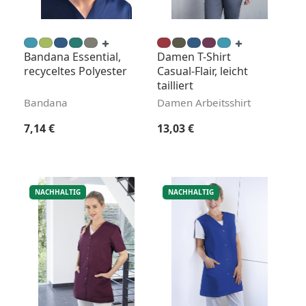
Bandana Essential,
Damen T-Shirt
recyceltes Polyester
Casual-Flair, leicht
tailliert
Bandana
Damen Arbeitsshirt
Regulärer Preis:
Regulärer Preis:
7,14 €
13,03 €
NACHHALTIG
NACHHALTIG