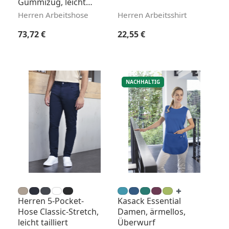
Gummizug, leicht
tailliert
Herren Arbeitshose
Herren Arbeitsshirt
Regulärer Preis:
Regulärer Preis:
73,72 €
22,55 €
NACHHALTIG
Herren 5-Pocket-
Kasack Essential
Hose Classic-Stretch,
Damen, ärmellos,
leicht tailliert
Überwurf