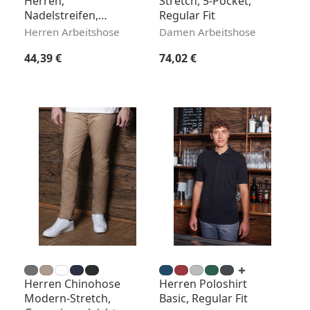
Herren,
Stretch, 5-Pocket,
Nadelstreifen,
Regular Fit
Regular Fit
Herren Arbeitshose
Damen Arbeitshose
Regulärer Preis:
Regulärer Preis:
44,39 €
74,02 €
Herren Chinohose
Herren Poloshirt
Modern-Stretch,
Basic, Regular Fit