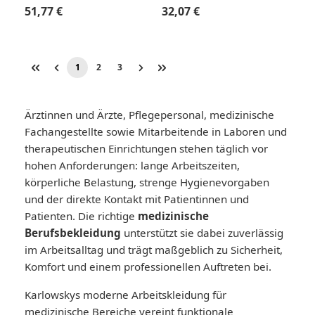
Regulärer Preis:
Regulärer Preis:
51,77 €
32,07 €
1
2
3
Seite
Seite
Seite
Ärztinnen und Ärzte, Pflegepersonal, medizinische
Fachangestellte sowie Mitarbeitende in Laboren und
therapeutischen Einrichtungen stehen täglich vor
hohen Anforderungen: lange Arbeitszeiten,
körperliche Belastung, strenge Hygienevorgaben
und der direkte Kontakt mit Patientinnen und
Patienten. Die richtige
medizinische
Berufsbekleidung
unterstützt sie dabei zuverlässig
im Arbeitsalltag und trägt maßgeblich zu Sicherheit,
Komfort und einem professionellen Auftreten bei.
Karlowskys moderne Arbeitskleidung für
medizinische Bereiche vereint funktionale