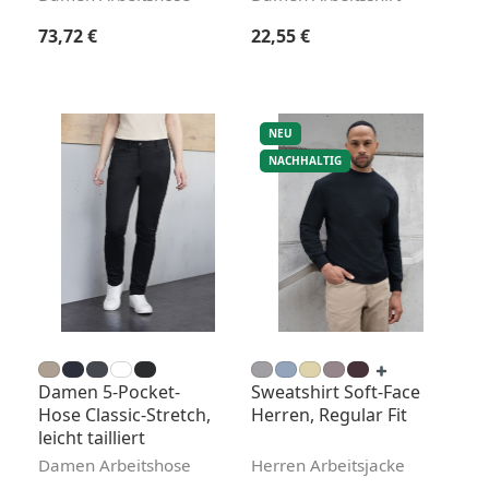
Regulärer Preis:
Regulärer Preis:
73,72 €
22,55 €
NEU
NACHHALTIG
Damen 5-Pocket-
Sweatshirt Soft-Face
Hose Classic-Stretch,
Herren, Regular Fit
leicht tailliert
Damen Arbeitshose
Herren Arbeitsjacke