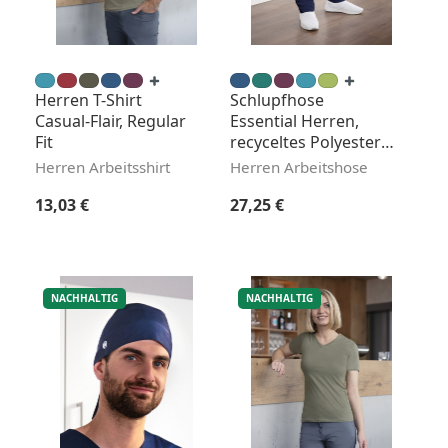
Herren T-Shirt
Schlupfhose
Casual-Flair, Regular
Essential Herren,
Fit
recyceltes Polyester,
Regular Fit
Herren Arbeitsshirt
Herren Arbeitshose
Regulärer Preis:
Regulärer Preis:
13,03 €
27,25 €
NACHHALTIG
NACHHALTIG