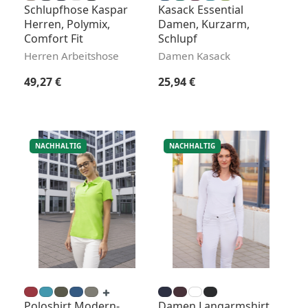
Schlupfhose Kaspar
Kasack Essential
Herren, Polymix,
Damen, Kurzarm,
Comfort Fit
Schlupf
Herren Arbeitshose
Damen Kasack
Regulärer Preis:
Regulärer Preis:
49,27 €
25,94 €
NACHHALTIG
NACHHALTIG
Poloshirt Modern-
Damen Langarmshirt