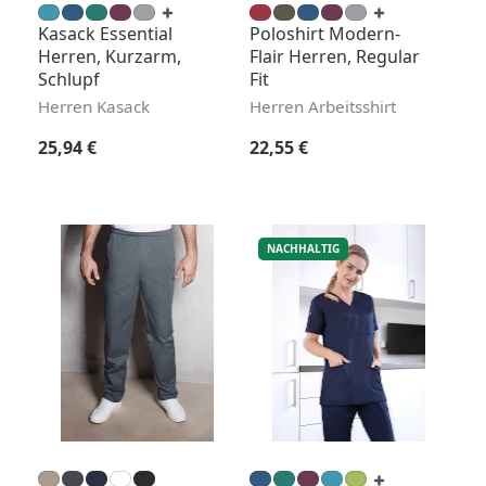
Kasack Essential
Poloshirt Modern-
Herren, Kurzarm,
Flair Herren, Regular
Schlupf
Fit
Herren Kasack
Herren Arbeitsshirt
Regulärer Preis:
Regulärer Preis:
25,94 €
22,55 €
NACHHALTIG