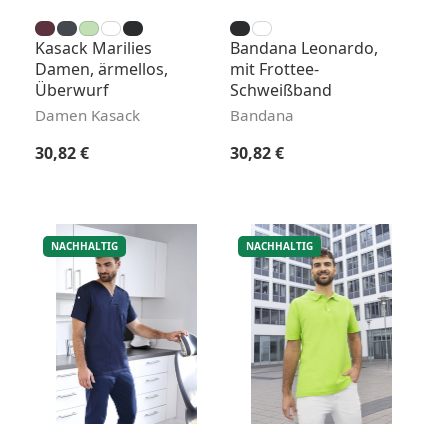
Kasack Marilies
Bandana Leonardo,
Damen, ärmellos,
mit Frottee-
Überwurf
Schweißband
Damen Kasack
Bandana
Regulärer Preis:
Regulärer Preis:
30,82 €
30,82 €
NACHHALTIG
NACHHALTIG