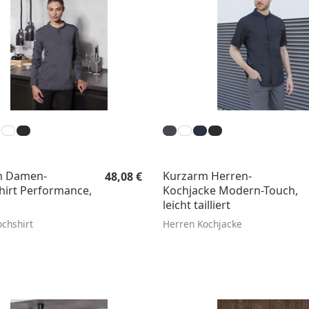
Regulärer Preis:
m Damen-
Kurzarm Herren-
48,08 €
hirt Performance,
Kochjacke Modern-Touch,
leicht tailliert
chshirt
Herren Kochjacke