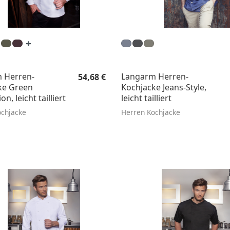
Regulärer Preis:
 Herren-
Langarm Herren-
54,68 €
ke Green
Kochjacke Jeans-Style,
n, leicht tailliert
leicht tailliert
ochjacke
Herren Kochjacke