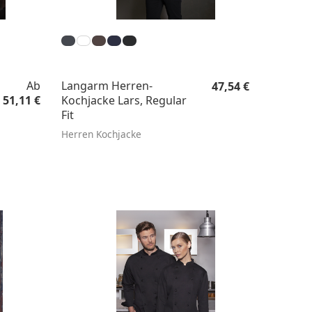
Regulärer Preis:
Regulärer Preis:
Ab
Langarm Herren-
47,54 €
51,11 €
Kochjacke Lars, Regular
Fit
Herren Kochjacke