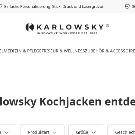
Einfache Personalisierung: Stick, Druck und Lasergravur
3
EL
MEDIZIN & PFLEGE
FRISEUR & WELLNESS
ZUBEHÖR & ACCESSOIR
lowsky Kochjacken
entde
e
Produktart
Größe
Geschlec