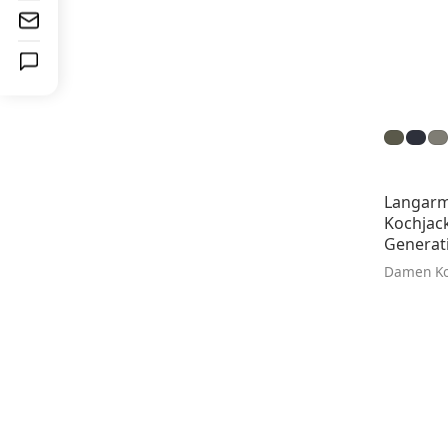
Langar
Kochjac
Generatio
Damen Ko