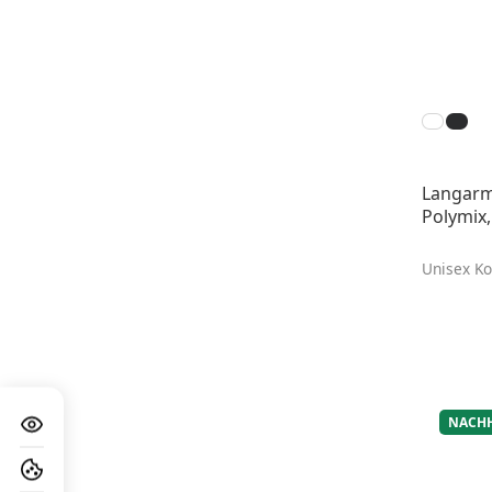
Langarm
Polymix
Unisex Ko
NACHH