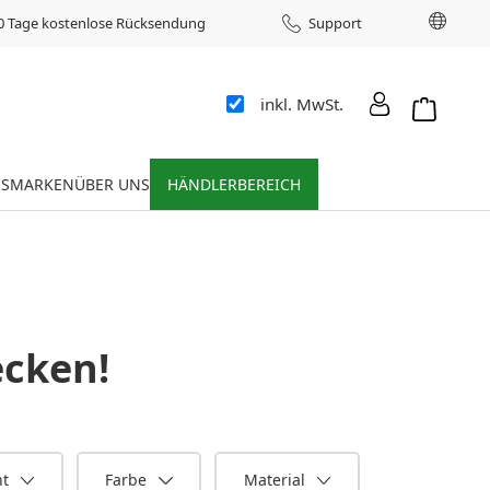
Sprac
0 Tage kostenlose Rücksendung
Support
inkl. MwSt.
Warenkor
ES
MARKEN
ÜBER UNS
HÄNDLERBEREICH
cken!
ht
Farbe
Material