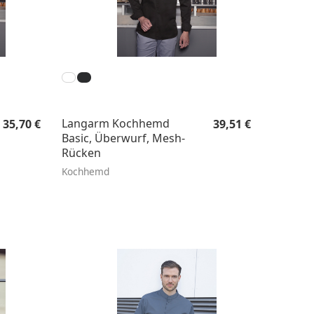
Regulärer Preis:
Regulärer Preis:
Langarm Kochhemd
35,70 €
39,51 €
Basic, Überwurf, Mesh-
Rücken
Kochhemd