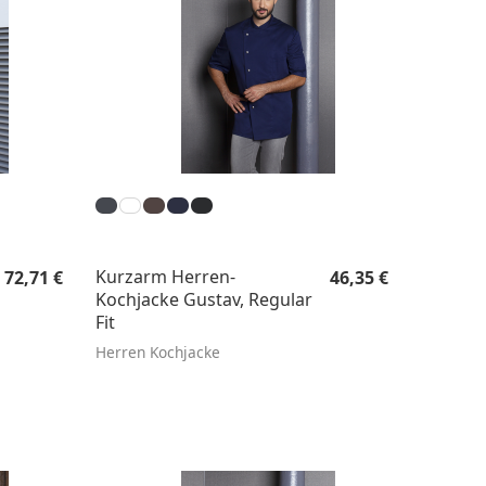
Regulärer Preis:
Regulärer Preis:
Kurzarm Herren-
72,71 €
46,35 €
Kochjacke Gustav, Regular
Fit
Herren Kochjacke