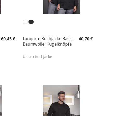
Regulärer Preis:
Regulärer Preis:
Langarm Kochjacke Basic,
60,45 €
40,70 €
Baumwolle, Kugelknöpfe
Unisex Kochjacke