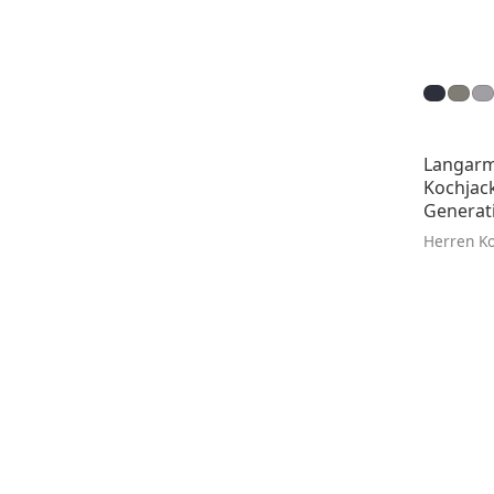
Langarm
Kochjac
Generatio
Herren K