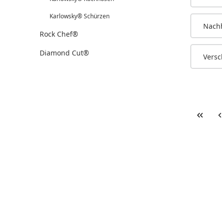
Karlowsky® Schürzen
Nachh
Rock Chef®
Diamond Cut®
Versc