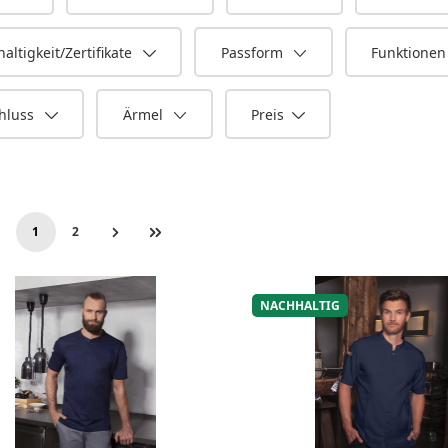
altigkeit/Zertifikate
Passform
Funktione
hluss
Ärmel
Preis
1
2
Seite
Seite
NACHHALTIG