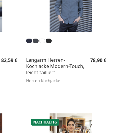
Regulärer Preis:
Regulärer Preis:
Langarm Herren-
82,59 €
78,90 €
Kochjacke Modern-Touch,
leicht tailliert
Herren Kochjacke
NACHHALTIG