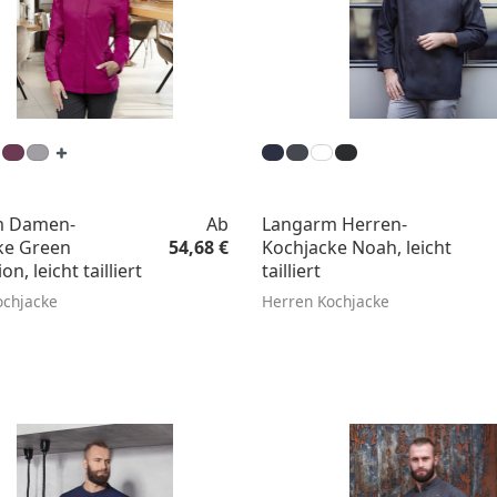
Regulärer Preis:
m Damen-
Ab
Langarm Herren-
ke Green
54,68 €
Kochjacke Noah, leicht
n, leicht tailliert
tailliert
chjacke
Herren Kochjacke