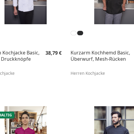
Regulärer Preis:
 Kochjacke Basic,
Kurzarm Kochhemd Basic,
38,79 €
, Druckknöpfe
Überwurf, Mesh-Rücken
chjacke
Herren Kochjacke
ALTIG