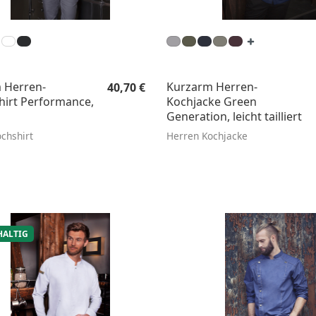
Regulärer Preis:
 Herren-
Kurzarm Herren-
40,70 €
hirt Performance,
Kochjacke Green
Generation, leicht tailliert
chshirt
Herren Kochjacke
ALTIG