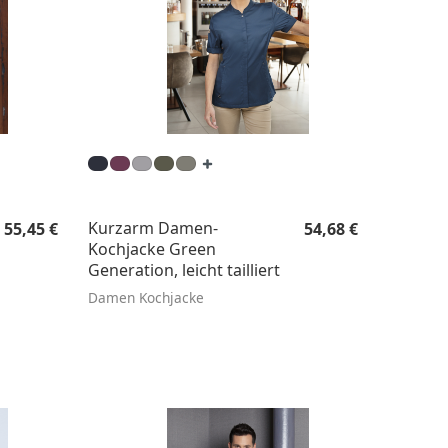
Regulärer Preis:
Regulärer Preis:
Kurzarm Damen-
55,45 €
54,68 €
Kochjacke Green
Generation, leicht tailliert
Damen Kochjacke