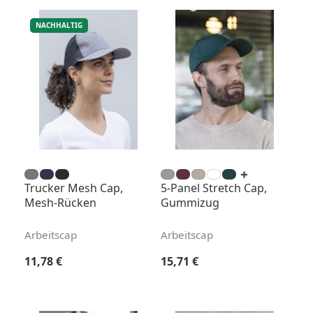
NACHHALTIG
Trucker Mesh Cap,
5-Panel Stretch Cap,
Mesh-Rücken
Gummizug
Arbeitscap
Arbeitscap
Regulärer Preis:
Regulärer Preis:
11,78 €
15,71 €