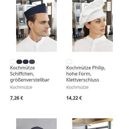
Kochmütze
Kochmütze Philip,
Schiffchen,
hohe Form,
größenverstellbar
Klettverschluss
Kochmütze
Kochmütze
Regulärer Preis:
Regulärer Preis:
7,26 €
14,22 €