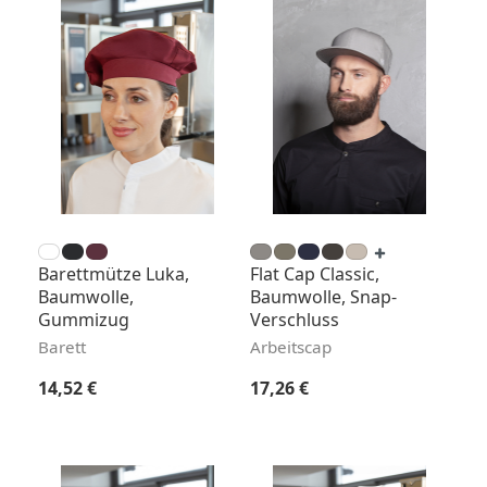
Barettmütze Luka,
Flat Cap Classic,
Baumwolle,
Baumwolle, Snap-
Gummizug
Verschluss
Barett
Arbeitscap
Regulärer Preis:
Regulärer Preis:
14,52 €
17,26 €