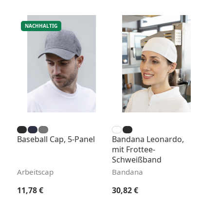
NACHHALTIG
Baseball Cap, 5-Panel
Bandana Leonardo,
mit Frottee-
Schweißband
Arbeitscap
Bandana
Regulärer Preis:
Regulärer Preis:
11,78 €
30,82 €