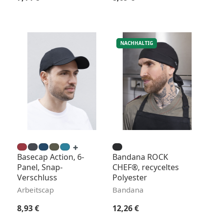
NACHHALTIG
Basecap Action, 6-
Bandana ROCK
Panel, Snap-
CHEF®, recyceltes
Verschluss
Polyester
Arbeitscap
Bandana
Regulärer Preis:
Regulärer Preis:
8,93 €
12,26 €