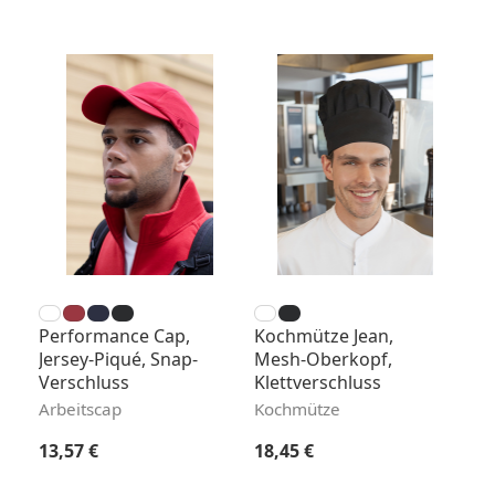
Performance Cap,
Kochmütze Jean,
Jersey-Piqué, Snap-
Mesh-Oberkopf,
Verschluss
Klettverschluss
Arbeitscap
Kochmütze
Regulärer Preis:
Regulärer Preis:
13,57 €
18,45 €