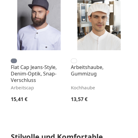
Flat Cap Jeans-Style,
Arbeitshaube,
Denim-Optik, Snap-
Gummizug
Verschluss
Arbeitscap
Kochhaube
Regulärer Preis:
Regulärer Preis:
15,41 €
13,57 €
Stilvolle und Komfortable