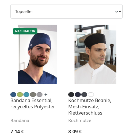
NACHHALTIG
Bandana Essential,
Kochmütze Beanie,
recyceltes Polyester
Mesh-Einsatz,
Klettverschluss
Bandana
Kochmütze
Regulärer Preis:
Regulärer Preis:
7,14 €
8,09 €