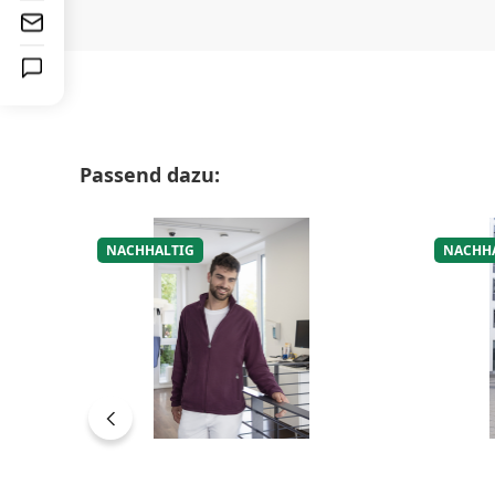
Produktgalerie überspringen
Passend dazu:
NACHHALTIG
NACHH