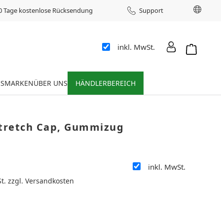
Sprac
0 Tage kostenlose Rücksendung
Support
inkl. MwSt.
Warenkor
ES
MARKEN
ÜBER UNS
HÄNDLERBEREICH
Stretch Cap, Gummizug
inkl. MwSt.
:
St. zzgl. Versandkosten