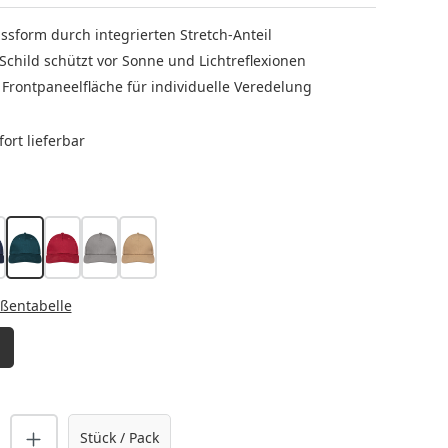
ssform durch integrierten Stretch-Anteil
child schützt vor Sonne und Lichtreflexionen
Frontpaneelfläche für individuelle Veredelung
ort lieferbar
LEN
arine
piniengrün
bordeaux
basaltgrau
sand
HLEN
ßentabelle
nzahl: Gib den gewünschten Wert ein o
Stück / Pack