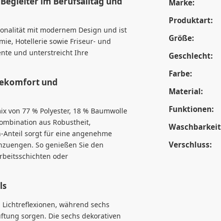
r Begleiter im Berufsalltag und
Marke:
Produktart:
ionalität mit modernem Design und ist
Größe:
mie, Hotellerie sowie Friseur- und
ente und unterstreicht Ihre
Geschlecht:
Farbe:
gekomfort und
Material:
Funktionen:
ix von 77 % Polyester, 18 % Baumwolle
ombination aus Robustheit,
Waschbarkeit
ch-Anteil sorgt für eine angenehme
Verschluss:
inzuengen. So genießen Sie den
rbeitsschichten oder
ls
 Lichtreflexionen, während sechs
üftung sorgen. Die sechs dekorativen