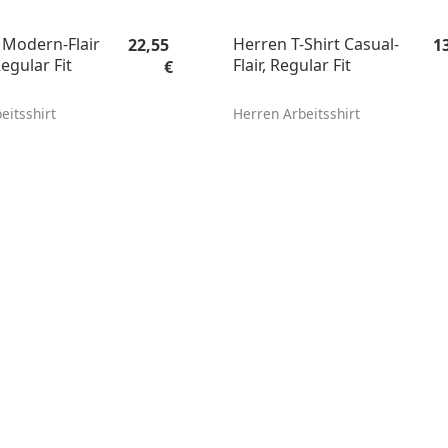
Regulärer Preis:
Re
 Modern-Flair
Herren T-Shirt Casual-
22,55
1
egular Fit
Flair, Regular Fit
€
eitsshirt
Herren Arbeitsshirt