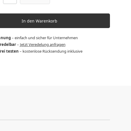
In den Warenkorb
hnung
– einfach und sicher für Unternehmen
eredelbar
–
Jetzt Veredelung anfragen
frei testen
– kostenlose Rücksendung inklusive