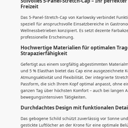
Stilvolles 5-Panel-Stretch-Cap – Ihr perfekte
Freizeit
Das 5-Panel-Stretch-Cap von Karlowsky verbindet Funkt
speziell für anspruchsvolle Einsatzbereiche in Gastrono
Wellnessbetrieben konzipiert. Es setzt dezente Farbakz
professionelle Erscheinung.
Hochwertige Materialien für optimalen Tra
Strapazierfähigkeit
Gefertigt aus einem sorgfältig abgestimmten Materialm
und 5 % Elasthan bietet das Cap eine ausgezeichnete K
Atmungsaktivität und Flexibilität. Der integrierte Stret
Passform, die sich Ihrem Kopf optimal anpasst, ohne e
ganzen Tag über höchsten Komfort – auch bei langen A
bewegungsintensiven Tätigkeiten.
Durchdachtes Design mit funktionalen Detai
Das gebogene Schild schützt zuverlässig vor Sonne und
gestickte Luftlöcher an der Krone für eine optimale Bel