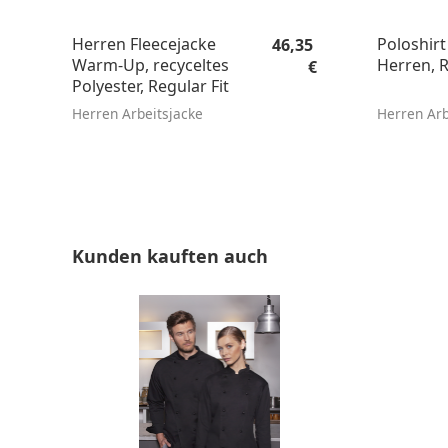
Regulärer Preis:
Herren Fleecejacke
Poloshirt
46,35
Warm-Up, recyceltes
Herren, R
€
Polyester, Regular Fit
Herren Arbeitsjacke
Herren Arb
Produktgalerie überspringen
Kunden kauften auch