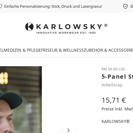
Einfache Personalisierung: Stick, Druck und Lasergravur
3
EL
MEDIZIN & PFLEGE
FRISEUR & WELLNESS
ZUBEHÖR & ACCESSOIR
KM 34-80-L/XL
5-Panel 
Arbeitscap
15,71 €
Regulärer Preis
Preise inkl. Mw
KARLOWSKY®