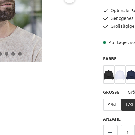
Optimale Pa
Gebogenes S
Großzügige 
Auf Lager, sof
AUSWÄH
FARBE
schwarz
weiß
m
AUSWÄ
GRÖSSE
Grö
S/M
L/XL
ANZAHL
Produkt A