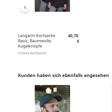
Regulärer Preis:
Langarm Kochjacke
40,70
Basic, Baumwolle,
€
Kugelknöpfe
Unisex Kochjacke
Produktgalerie überspringen
Kunden haben sich ebenfalls angesehen