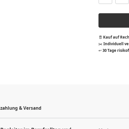
🧾
Kauf auf Rec
✂️
Individuell v
↩️
30 Tage risiko
zahlung & Versand