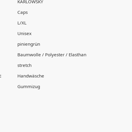
KARLOWSKY
Caps
L/XL
Unisex
piniengrün
Baumwolle / Polyester / Elasthan
stretch
:
Handwäsche
Gummizug