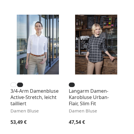
3/4-Arm Damenbluse
Langarm Damen-
Active-Stretch, leicht
Karobluse Urban-
tailliert
Flair, Slim Fit
Damen Bluse
Damen Bluse
Regulärer Preis:
Regulärer Preis:
53,49 €
47,54 €