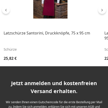
Latzschürze Santorini, Druckknöpfe, 75 x 95 cm
L
9
Schürze
S
Regulärer Preis:
Re
25,82 €
2
Jetzt anmelden und kostenfreien
Versand erhalten.
Wir senden Ihnen einen Gutscheincode für die erste Bestellung per Mail
zu. Indem Sie sich anmelden, erklären Sie sich mit unseren
AGB
und