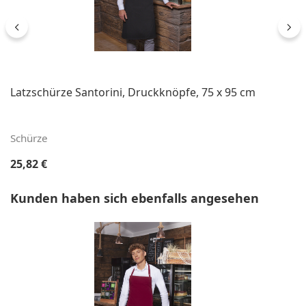
Latzschürze Santorini, Druckknöpfe, 75 x 95 cm
Schürze
Regulärer Preis:
25,82 €
Produktgalerie überspringen
Kunden haben sich ebenfalls angesehen