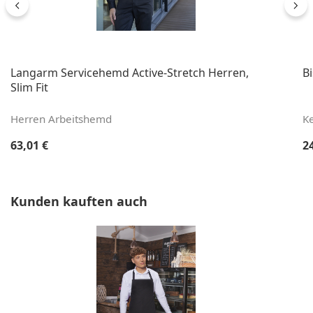
Langarm Servicehemd Active-Stretch Herren,
B
Slim Fit
Herren Arbeitshemd
Ke
Regulärer Preis:
Re
63,01 €
2
Produktgalerie überspringen
Kunden kauften auch