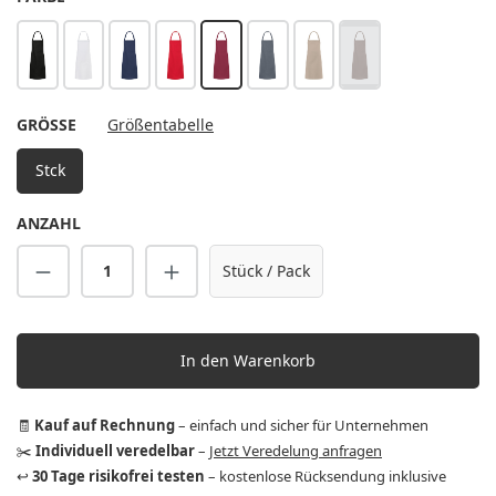
schwarz
weiß
marine
rot
bordeaux
anthrazit
sand
hellbraun
(Diese Option ist zurz
AUSWÄHLEN
GRÖSSE
Größentabelle
Stck
ANZAHL
Produkt Anzahl: Gib den gewünschten Wert 
Stück / Pack
In den Warenkorb
🧾
Kauf auf Rechnung
– einfach und sicher für Unternehmen
✂️
Individuell veredelbar
–
Jetzt Veredelung anfragen
↩️
30 Tage risikofrei testen
– kostenlose Rücksendung inklusive