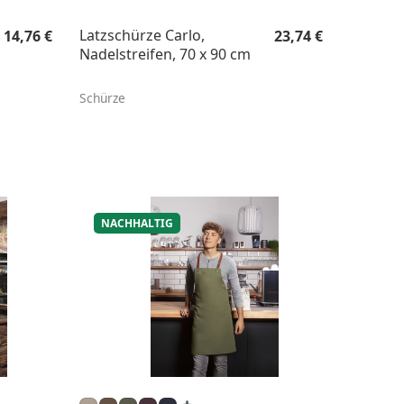
Regulärer Preis:
Regulärer Preis:
Latzschürze Carlo,
14,76 €
23,74 €
Nadelstreifen, 70 x 90 cm
Schürze
NACHHALTIG