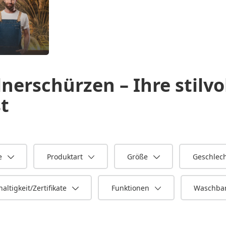
lnerschürzen – Ihre stilvo
t
e
Produktart
Größe
Geschlec
altigkeit/Zertifikate
Funktionen
Waschbar