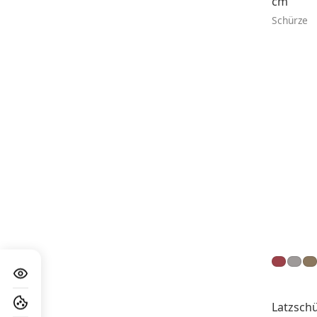
cm
Schürze
Latzschü