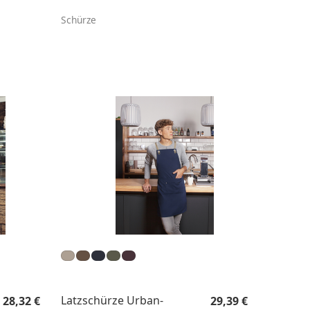
Schürze
Regulärer Preis:
Regulärer Preis:
Latzschürze Urban-
28,32 €
29,39 €