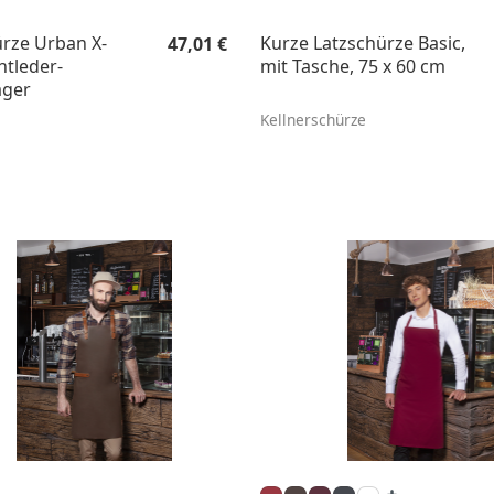
Regulärer Preis:
rze Urban X-
Kurze Latzschürze Basic,
47,01 €
htleder-
mit Tasche, 75 x 60 cm
äger
Kellnerschürze