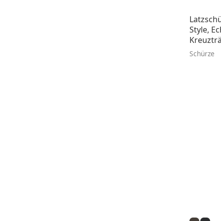
Latzschü
Style, Ec
Kreuztr
Schürze