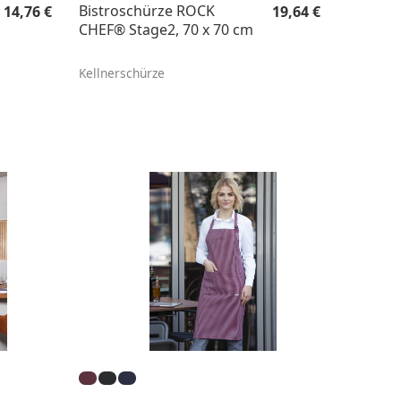
Regulärer Preis:
Regulärer Preis:
Bistroschürze ROCK
14,76 €
19,64 €
CHEF® Stage2, 70 x 70 cm
Kellnerschürze