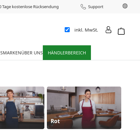
Sprac
0 Tage kostenlose Rücksendung
Support
inkl. MwSt.
Warenkor
ES
MARKEN
ÜBER UNS
HÄNDLERBEREICH
Rot