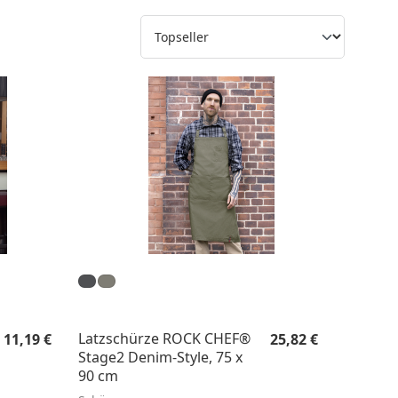
Regulärer Preis:
Regulärer Preis:
Latzschürze ROCK CHEF®
11,19 €
25,82 €
Stage2 Denim-Style, 75 x
90 cm