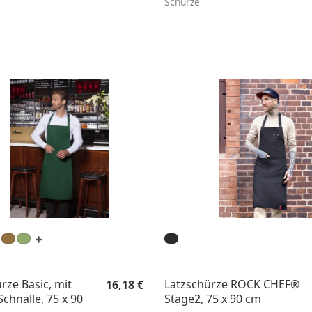
Schürze
Regulärer Preis:
rze Basic, mit
Latzschürze ROCK CHEF®
16,18 €
Schnalle, 75 x 90
Stage2, 75 x 90 cm