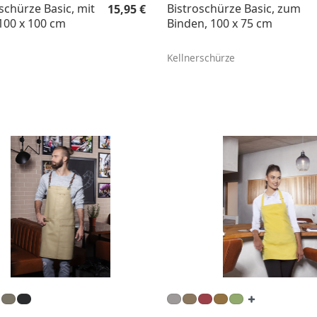
Regulärer Preis:
schürze Basic, mit
Bistroschürze Basic, zum
15,95 €
100 x 100 cm
Binden, 100 x 75 cm
Kellnerschürze