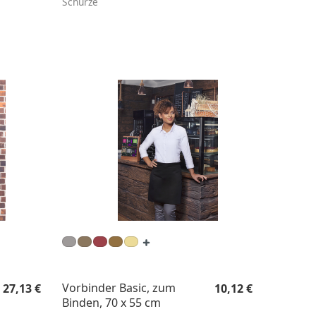
Schürze
Regulärer Preis:
Regulärer Preis:
Vorbinder Basic, zum
27,13 €
10,12 €
Binden, 70 x 55 cm