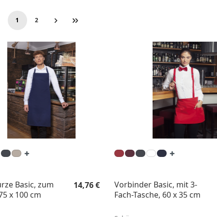
1
2
Seite
Seite
Regulärer Preis:
rze Basic, zum
Vorbinder Basic, mit 3-
14,76 €
75 x 100 cm
Fach-Tasche, 60 x 35 cm