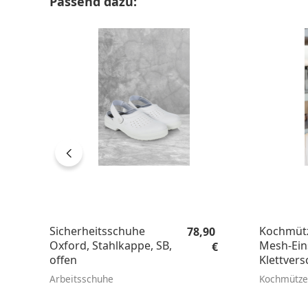
Passend dazu:
Regulärer Preis:
Sicherheitsschuhe
Kochmütz
78,90
Oxford, Stahlkappe, SB,
Mesh-Ein
€
offen
Klettvers
Arbeitsschuhe
Kochmütze