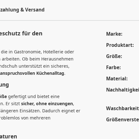
zahlung & Versand
eschutz für den
Marke:
Produktart:
, die in Gastronomie, Hotellerie oder
Größe:
n arbeiten. Ob beim Herausnehmen
dschuh unterstützt ein sicheres,
Farbe:
 anspruchsvollen Küchenalltag
.
Material:
zung
Nachhaltigkei
röße
gefertigt und bietet eine
. Er sitzt
sicher, ohne einzuengen
,
Waschbarkeit
längeren Einsätzen. Dadurch eignet er
 problemlos von mehreren
Größenverstel
aturen