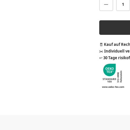
Produkt A
🧾
Kauf auf Rec
✂️
Individuell v
↩️
30 Tage risiko