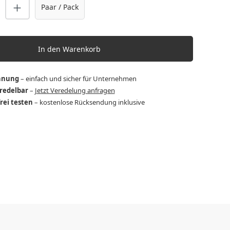
nzahl: Gib den gewünschten Wert ein o
Paar / Pack
In den Warenkorb
hnung
– einfach und sicher für Unternehmen
eredelbar
–
Jetzt Veredelung anfragen
frei testen
– kostenlose Rücksendung inklusive