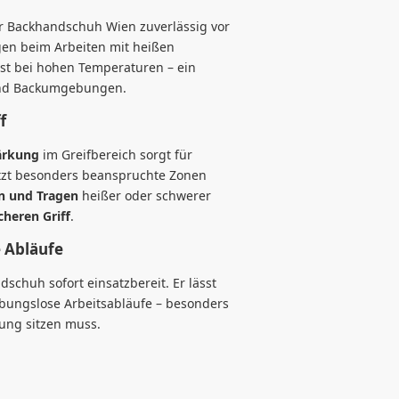
r Backhandschuh Wien zuverlässig vor
gen beim Arbeiten mit heißen
bst bei hohen Temperaturen – ein
 und Backumgebungen.
f
tärkung
im Greifbereich sorgt für
hützt besonders beanspruchte Zonen
n und Tragen
heißer oder schwerer
icheren Griff
.
e Abläufe
chuh sofort einsatzbereit. Er lässt
ibungslose Arbeitsabläufe – besonders
gung sitzen muss.