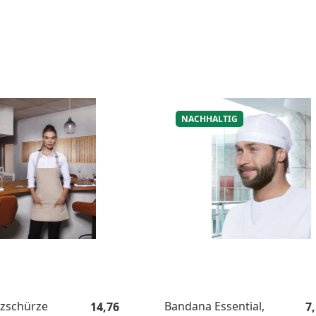
NACHHALTIG
Regulärer Preis:
Re
tzschürze
Bandana Essential,
14,76
7,