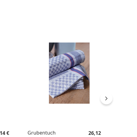
gulärer Preis:
Regulärer Preis:
Grubentuch
Passier
14 €
26,12