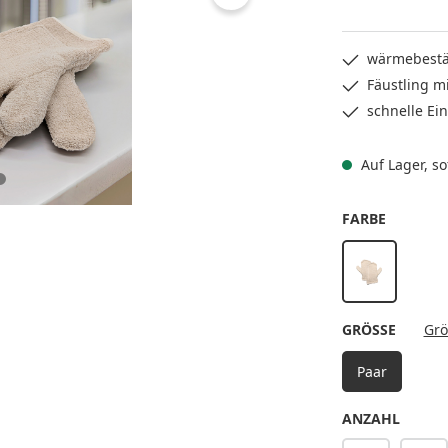
wärmebestä
Fäustling mi
schnelle Ein
Auf Lager, sof
AUSWÄH
FARBE
creme
AUSWÄ
GRÖSSE
Grö
Paar
ANZAHL