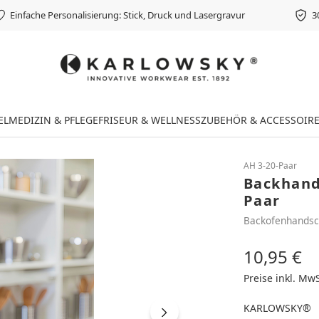
Einfache Personalisierung: Stick, Druck und Lasergravur
3
EL
MEDIZIN & PFLEGE
FRISEUR & WELLNESS
ZUBEHÖR & ACCESSOIR
AH 3-20-Paar
Backhand
Paar
Backofenhands
10,95 €
Regulärer Preis
Preise inkl. Mw
KARLOWSKY®