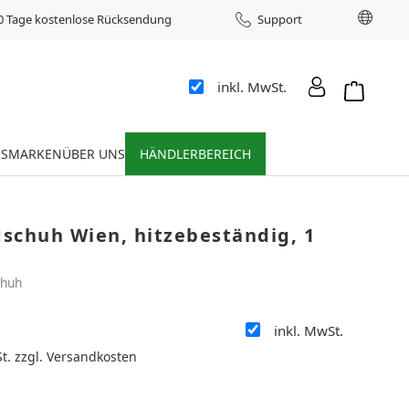
Sprac
0 Tage kostenlose Rücksendung
Support
inkl. MwSt.
Warenkor
ES
MARKEN
ÜBER UNS
HÄNDLERBEREICH
schuh Wien, hitzebeständig, 1
chuh
inkl. MwSt.
:
St. zzgl. Versandkosten