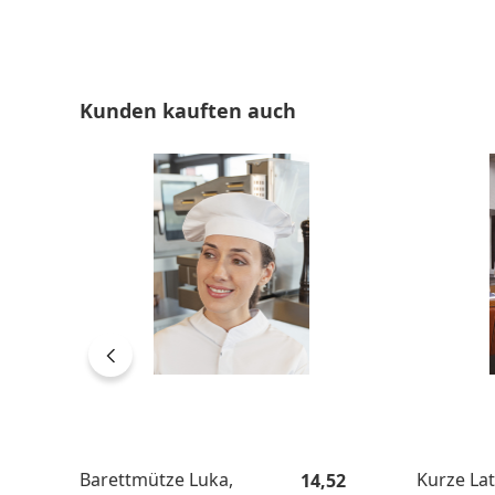
Produktgalerie überspringen
Kunden kauften auch
Regulärer Preis:
Barettmütze Luka,
Kurze La
14,52