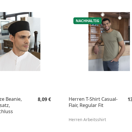
NACHHALTIG
Regulärer Preis:
Re
e Beanie,
Herren T-Shirt Casual-
8,09 €
1
satz,
Flair, Regular Fit
chluss
Herren Arbeitsshirt