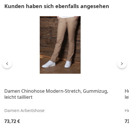
Produktgalerie überspringen
Kunden haben sich ebenfalls angesehen
Damen Chinohose Modern-Stretch, Gummizug,
H
leicht tailliert
le
Damen Arbeitshose
H
Regulärer Preis:
Re
73,72 €
7