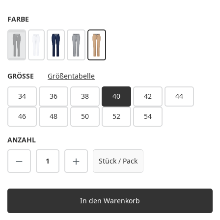
AUSWÄHLEN
FARBE
schwarz
weiß
marine
stahlgrau
sahara
(Diese Option ist zurzeit nicht verfügbar.)
AUSWÄHLEN
GRÖSSE
Größentabelle
34
36
38
40
42
44
46
48
50
52
54
ANZAHL
Produkt Anzahl: Gib den gewünschten Wert 
Stück / Pack
In den Warenkorb