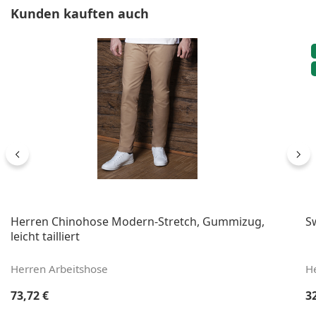
Produktgalerie überspringen
Kunden kauften auch
Herren Chinohose Modern-Stretch, Gummizug,
S
leicht tailliert
Herren Arbeitshose
He
Regulärer Preis:
Re
73,72 €
3