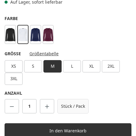
Auf Lager, sofort lieferbar
AUSWÄHLEN
FARBE
schwarz
weiß
marine
aubergine
AUSWÄHLEN
GRÖSSE
Größentabelle
XS
S
M
L
XL
2XL
3XL
ANZAHL
Produkt Anzahl: Gib den gewünschten Wert 
Stück / Pack
In den Warenkorb