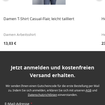
Damen T-Shirt Casual-Flair, leicht tailliert
H
Damen Arbeitsshirt
He
Regulärer Preis:
Re
13,03 €
2
Jetzt anmelden und kostenfreien
Versand erhalten.
Wir senden Ihnen einen Gutscheincode für die erste Bestellung per Mail
zu. Indem Sie sich anmelden, erklären Sie sich mit unseren
AGB
und
Datenschutzrichtlinien
einverstanden.
E-Mail-Adresse
*