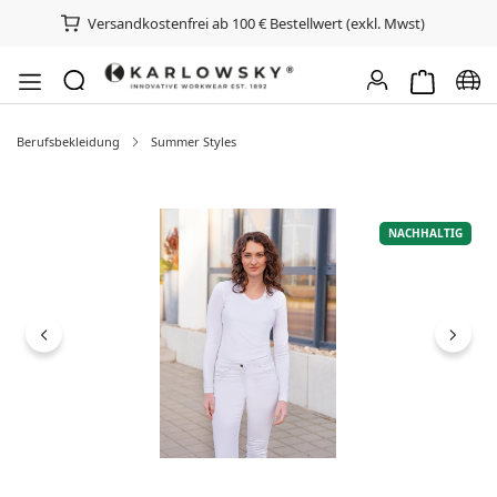
Versandkostenfrei ab 100 € Bestellwert (exkl. Mwst)
Warenkorb e
Spra
Berufsbekleidung
Summer Styles
Bildergalerie überspringen
NACHHALTIG