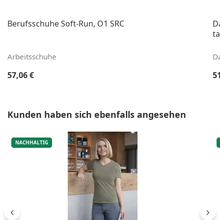
Berufsschuhe Soft-Run, O1 SRC
D
ta
Arbeitsschuhe
D
Regulärer Preis:
Re
57,06 €
5
Produktgalerie überspringen
Kunden haben sich ebenfalls angesehen
NACHHALTIG