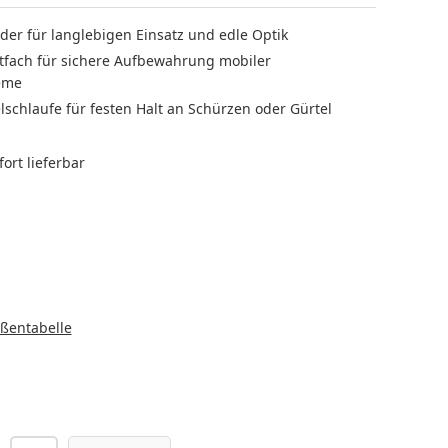
der für langlebigen Einsatz und edle Optik
tfach für sichere Aufbewahrung mobiler
eme
lschlaufe für festen Halt an Schürzen oder Gürtel
ort lieferbar
LEN
HLEN
ßentabelle