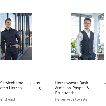
Regulärer Preis:
Re
 Servicehemd
Herrenweste Basic,
63,01
3
retch Herren,
ärmellos, Paspel- &
€
Brusttasche
beitshemd
Herren Arbeitsweste