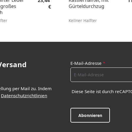
lfter Leder
Kassierhalfter, mit
23,44
1
 großes
Gürteldurchzug
€
h
fter
Kellner Halfter
 Versand
E-Mail-Adresse
*
ellung per Mail zu. Indem
Diese Seite ist durch reCAPT
d
Datenschutzrichtlinien
Abonnieren