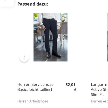
Produktgalerie überspringen
Passend dazu:
Regulärer Preis:
Herren-Servicehose
Langarm
32,01
Basic, leicht tailliert
Active-St
€
Slim Fit
Herren Arbeitshose
Herren Ar