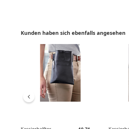
Produktgalerie überspringen
Kunden haben sich ebenfalls angesehen
Regulärer Preis: