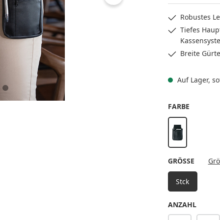
Robustes Le
Tiefes Haup
Kassensyst
Breite Gürte
Auf Lager, sof
AUSWÄH
FARBE
schwarz
AUSWÄ
GRÖSSE
Grö
Stck
ANZAHL