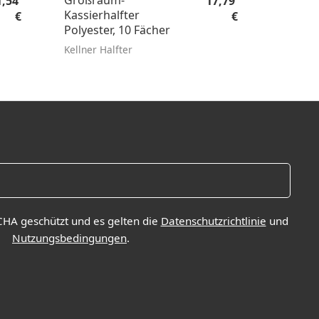
Großraum-
Polosh
1,54
17,79
Kassierhalfter
Damen, 
€
€
Polyester, 10 Fächer
Kellner Halfter
Damen A
CHA geschützt und es gelten die
Datenschutzrichtlinie
und
Nutzungsbedingungen
.