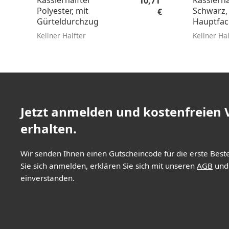
Kassierhalfter
Kassierha
10,71
Polyester, mit
Schwarz,
€
Gürteldurchzug
Hauptfac
Kellner Halfter
Kellner Hal
Jetzt anmelden und kostenfreien
erhalten.
Wir senden Ihnen einen Gutscheincode für die erste Best
Sie sich anmelden, erklären Sie sich mit unseren
AGB
un
einverstanden.