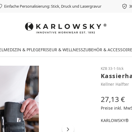
Einfache Personalisierung: Stick, Druck und Lasergravur
3
EL
MEDIZIN & PFLEGE
FRISEUR & WELLNESS
ZUBEHÖR & ACCESSOIR
KZB 33-1-Stck
Kassierha
Kellner Halfter
27,13 €
Regulärer Preis
Preise inkl. Mw
KARLOWSKY®