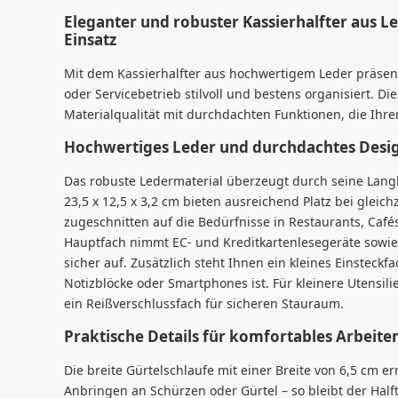
Eleganter und robuster Kassierhalfter aus Le
Einsatz
Mit dem Kassierhalfter aus hochwertigem Leder präsent
oder Servicebetrieb stilvoll und bestens organisiert. Di
Materialqualität mit durchdachten Funktionen, die Ihren
Hochwertiges Leder und durchdachtes Desig
Das robuste Ledermaterial überzeugt durch seine Langl
23,5 x 12,5 x 3,2 cm bieten ausreichend Platz bei gleich
zugeschnitten auf die Bedürfnisse in Restaurants, Cafés
Hauptfach nimmt EC- und Kreditkartenlesegeräte sowie
sicher auf. Zusätzlich steht Ihnen ein kleines Einsteckf
Notizblöcke oder Smartphones ist. Für kleinere Utensil
ein Reißverschlussfach für sicheren Stauraum.
Praktische Details für komfortables Arbeite
Die breite Gürtelschlaufe mit einer Breite von 6,5 cm e
Anbringen an Schürzen oder Gürtel – so bleibt der Halft