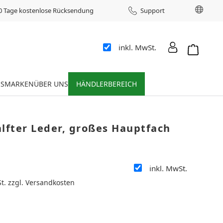
Sprac
0 Tage kostenlose Rücksendung
Support
inkl. MwSt.
Warenkor
ES
MARKEN
ÜBER UNS
HÄNDLERBEREICH
lfter Leder, großes Hauptfach
inkl. MwSt.
:
St. zzgl. Versandkosten