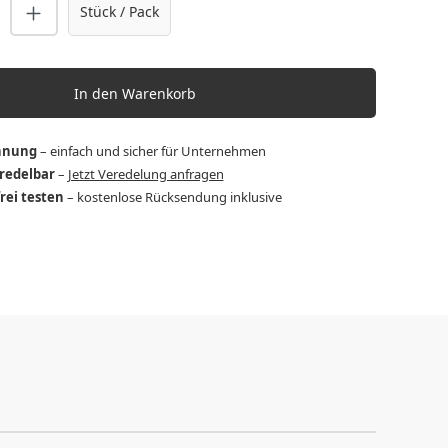
nzahl: Gib den gewünschten Wert ein o
Stück / Pack
In den Warenkorb
hnung
– einfach und sicher für Unternehmen
eredelbar
–
Jetzt Veredelung anfragen
frei testen
– kostenlose Rücksendung inklusive