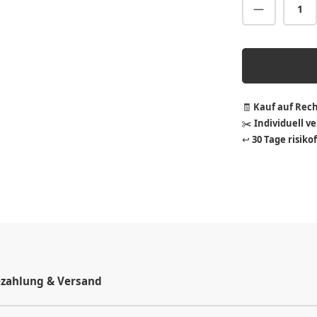
Produkt A
🧾
Kauf auf Rec
✂️
Individuell v
↩️
30 Tage risiko
zahlung & Versand