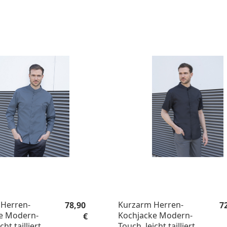
Regulärer Preis:
Re
Herren-
Kurzarm Herren-
78,90
7
e Modern-
Kochjacke Modern-
€
cht tailliert
Touch, leicht tailliert