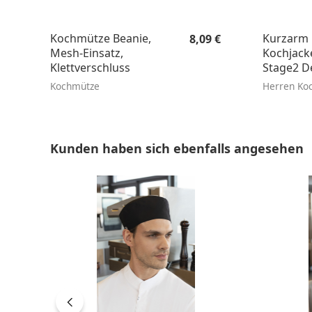
Regulärer Preis:
Kochmütze Beanie,
Kurzarm 
8,09 €
Mesh-Einsatz,
Kochjac
Klettverschluss
Stage2 D
Regular F
Kochmütze
Herren Ko
Produktgalerie überspringen
Kunden haben sich ebenfalls angesehen