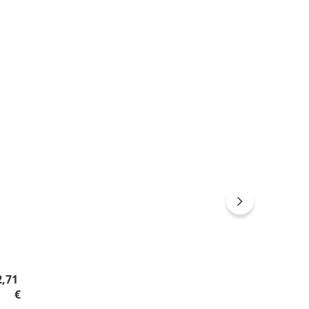
gulärer Preis:
2,71
€