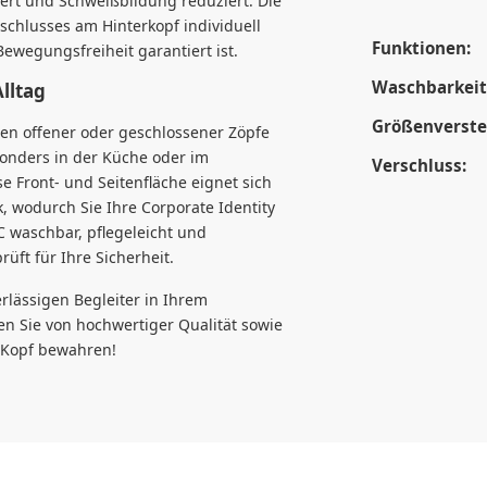
dert und Schweißbildung reduziert. Die
rschlusses am Hinterkopf individuell
Funktionen:
ewegungsfreiheit garantiert ist.
Waschbarkeit
Alltag
Größenverstel
en offener oder geschlossener Zöpfe
sonders in der Küche oder im
Verschluss:
e Front- und Seitenfläche eignet sich
k, wodurch Sie Ihre Corporate Identity
°C waschbar, pflegeleicht und
ft für Ihre Sicherheit.
rlässigen Begleiter in Ihrem
ren Sie von hochwertiger Qualität sowie
n Kopf bewahren!