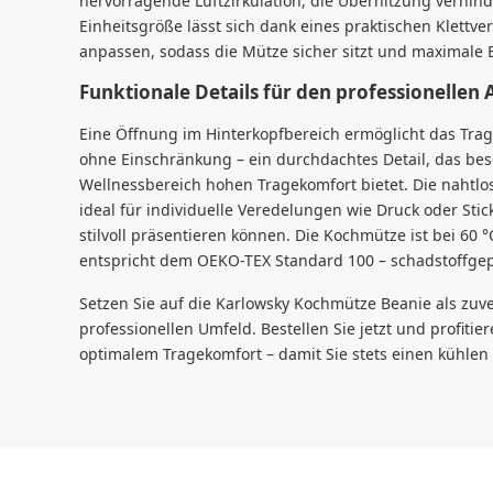
hervorragende Luftzirkulation, die Überhitzung verhin
Einheitsgröße lässt sich dank eines praktischen Klettve
anpassen, sodass die Mütze sicher sitzt und maximale B
Funktionale Details für den professionellen 
Eine Öffnung im Hinterkopfbereich ermöglicht das Trag
ohne Einschränkung – ein durchdachtes Detail, das be
Wellnessbereich hohen Tragekomfort bietet. Die nahtlos
ideal für individuelle Veredelungen wie Druck oder Stic
stilvoll präsentieren können. Die Kochmütze ist bei 60 
entspricht dem OEKO-TEX Standard 100 – schadstoffgeprü
Setzen Sie auf die Karlowsky Kochmütze Beanie als zuve
professionellen Umfeld. Bestellen Sie jetzt und profitie
optimalem Tragekomfort – damit Sie stets einen kühle