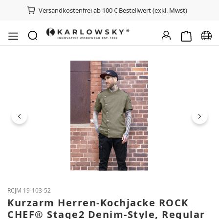
Versandkostenfrei ab 100 € Bestellwert (exkl. Mwst)
Warenkorb e
Spra
Bildergalerie überspringen
RCJM 19-103-52
Kurzarm Herren-Kochjacke ROCK
CHEF® Stage2 Denim-Style, Regular