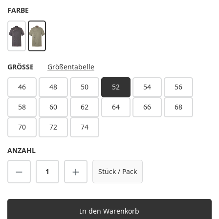
AUSWÄHLEN
FARBE
vintage black
vintage moss green
AUSWÄHLEN
GRÖSSE
Größentabelle
46
48
50
52
54
56
58
60
62
64
66
68
70
72
74
ANZAHL
Produkt Anzahl: Gib den gewünschten Wert 
Stück / Pack
In den Warenkorb