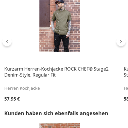
Kurzarm Herren-Kochjacke ROCK CHEF® Stage2
K
Denim-Style, Regular Fit
St
Herren Kochjacke
H
Regulärer Preis:
Re
57,95 €
5
Produktgalerie überspringen
Kunden haben sich ebenfalls angesehen