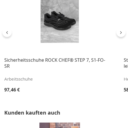
Sicherheitsschuhe ROCK CHEF® STEP 7, S1-FO-
S
SR
le
Arbeitsschuhe
H
Regulärer Preis:
Re
97,46 €
5
Produktgalerie überspringen
Kunden kauften auch