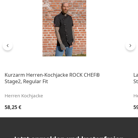
Kurzarm Herren-Kochjacke ROCK CHEF®
L
Stage2, Regular Fit
St
Herren Kochjacke
H
Regulärer Preis:
Re
58,25 €
5