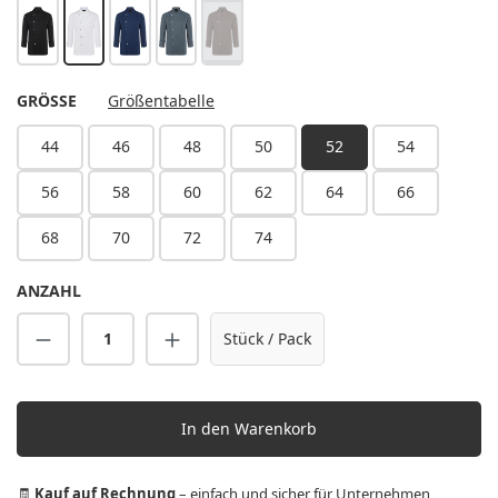
schwarz
weiß
marine
anthrazit
hellbraun
(Diese Option ist zurzeit nicht verfügbar.)
AUSWÄHLEN
GRÖSSE
Größentabelle
44
46
48
50
52
54
56
58
60
62
64
66
68
70
72
74
ANZAHL
Produkt Anzahl: Gib den gewünschten Wert 
Stück / Pack
In den Warenkorb
🧾
Kauf auf Rechnung
– einfach und sicher für Unternehmen