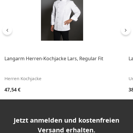
Langarm Herren-Kochjacke Lars, Regular Fit
L
Herren Kochjacke
U
Regulärer Preis:
Re
47,54 €
3
Jetzt anmelden und kostenfreien
Versand erhalten.