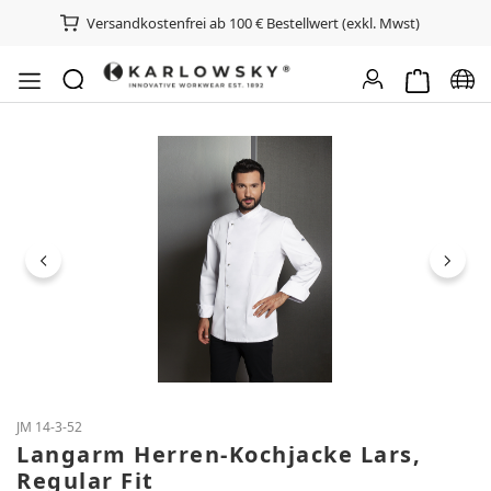
Versandkostenfrei ab 100 € Bestellwert (exkl. Mwst)
Warenkorb e
Spra
Bildergalerie überspringen
JM 14-3-52
Langarm Herren-Kochjacke Lars,
Regular Fit