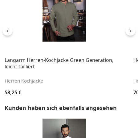
Langarm Herren-Kochjacke Green Generation,
H
leicht tailliert
Herren Kochjacke
H
Regulärer Preis:
Re
58,25 €
7
Produktgalerie überspringen
Kunden haben sich ebenfalls angesehen