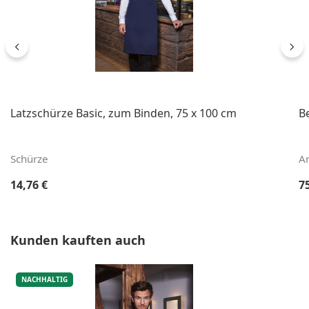
Latzschürze Basic, zum Binden, 75 x 100 cm
B
Schürze
A
Regulärer Preis:
Re
14,76 €
7
Produktgalerie überspringen
Kunden kauften auch
NACHHALTIG