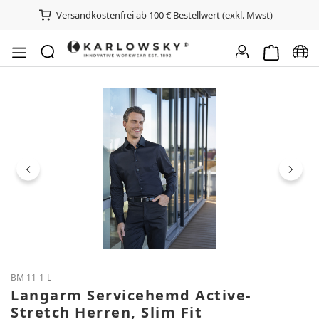
Versandkostenfrei ab 100 € Bestellwert (exkl. Mwst)
Warenkorb e
Spra
Bildergalerie überspringen
BM 11-1-L
Langarm Servicehemd Active-
Stretch Herren, Slim Fit