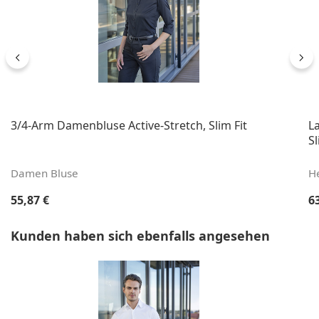
3/4-Arm Damenbluse Active-Stretch, Slim Fit
L
Sl
Damen Bluse
H
Regulärer Preis:
Re
55,87 €
6
Produktgalerie überspringen
Kunden haben sich ebenfalls angesehen