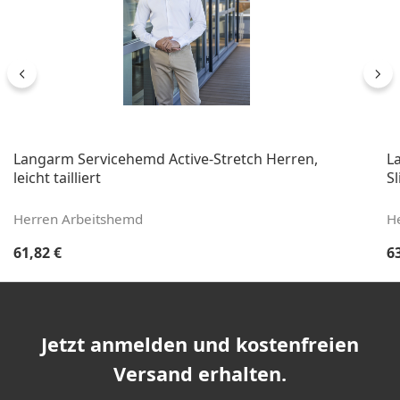
Langarm Servicehemd Active-Stretch Herren,
L
leicht tailliert
Sl
Herren Arbeitshemd
H
Regulärer Preis:
Re
61,82 €
6
Jetzt anmelden und kostenfreien
Versand erhalten.