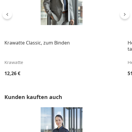
Krawatte Classic, zum Binden
H
ta
Krawatte
H
Regulärer Preis:
Re
12,26 €
5
Produktgalerie überspringen
Kunden kauften auch