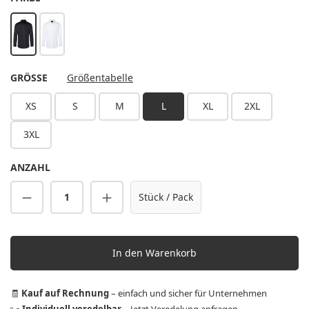
schwarz
weiß
AUSWÄHLEN
GRÖSSE
Größentabelle
XS
S
M
L
XL
2XL
3XL
ANZAHL
Produkt Anzahl: Gib den gewünschten Wert 
Stück / Pack
In den Warenkorb
🧾
Kauf auf Rechnung
– einfach und sicher für Unternehmen
✂️
Individuell veredelbar
–
Jetzt Veredelung anfragen