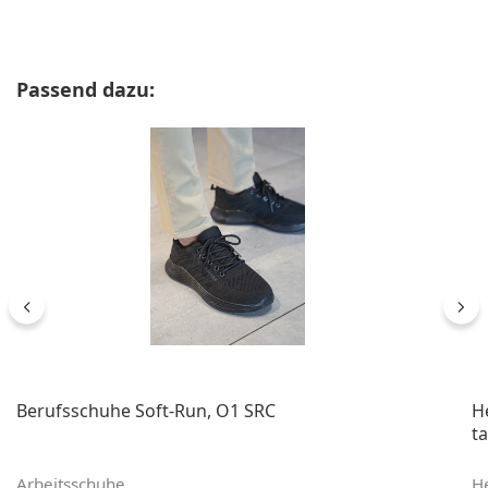
Produktgalerie überspringen
Passend dazu:
Berufsschuhe Soft-Run, O1 SRC
He
ta
Arbeitsschuhe
H