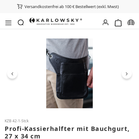
Versandkostenfrei ab 100 € Bestellwert (exkl. Mwst)
Warenkorb e
Spra
Bildergalerie überspringen
KZB 42-1-Stck
Profi-Kassierhalfter mit Bauchgurt,
27 x 34 cm