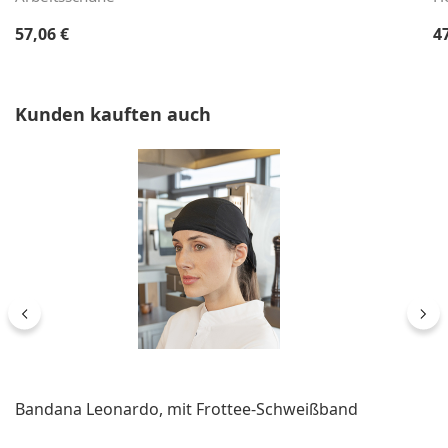
Regulärer Preis:
Re
57,06 €
4
Produktgalerie überspringen
Kunden kauften auch
Bandana Leonardo, mit Frottee-Schweißband