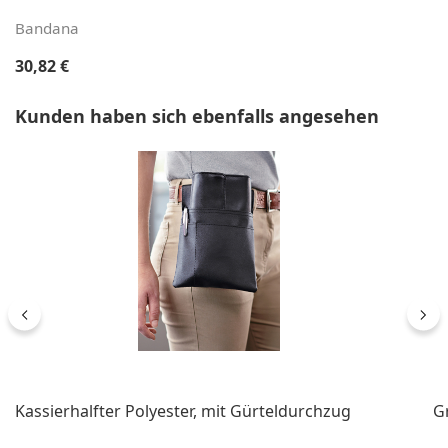
Bandana
Regulärer Preis:
30,82 €
Produktgalerie überspringen
Kunden haben sich ebenfalls angesehen
Kassierhalfter Polyester, mit Gürteldurchzug
G