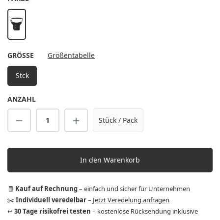
schwarz
AUSWÄHLEN
GRÖSSE
Größentabelle
Stck
ANZAHL
Produkt Anzahl: Gib den gewünschten Wert 
Stück / Pack
In den Warenkorb
🧾
Kauf auf Rechnung
– einfach und sicher für Unternehmen
✂️
Individuell veredelbar
–
Jetzt Veredelung anfragen
↩️
30 Tage risikofrei testen
– kostenlose Rücksendung inklusive