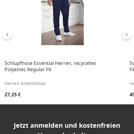
Schlupfhose Essential Herren, recyceltes
S
Polyester, Regular Fit
Fi
Herren Arbeitshose
H
Regulärer Preis:
Re
27,25 €
4
Jetzt anmelden und kostenfreien