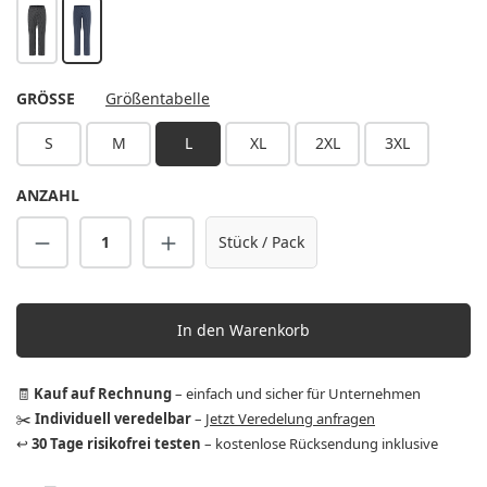
schwarz
marine
AUSWÄHLEN
GRÖSSE
Größentabelle
S
M
L
XL
2XL
3XL
ANZAHL
Produkt Anzahl: Gib den gewünschten Wert 
Stück / Pack
In den Warenkorb
🧾
Kauf auf Rechnung
– einfach und sicher für Unternehmen
✂️
Individuell veredelbar
–
Jetzt Veredelung anfragen
↩️
30 Tage risikofrei testen
– kostenlose Rücksendung inklusive