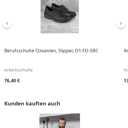
Berufsschuhe Ozeanïen, Slipper, O1-FO-SRC
A
Arbeitsschuhe
K
Regulärer Preis:
Re
76,40 €
1
Produktgalerie überspringen
Kunden kauften auch