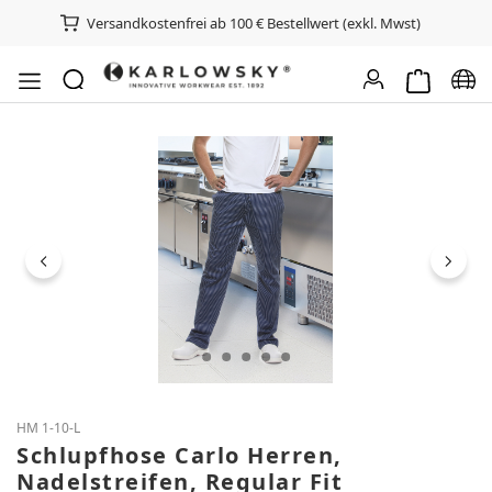
Versandkostenfrei ab 100 € Bestellwert (exkl. Mwst)
Warenkorb e
Spra
Bildergalerie überspringen
HM 1-10-L
Schlupfhose Carlo Herren,
Nadelstreifen, Regular Fit