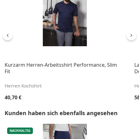
Kurzarm Herren-Arbeitsshirt Performance, Slim
L
Fit
De
Herren Kochshirt
H
Regulärer Preis:
Re
40,70 €
5
Produktgalerie überspringen
Kunden haben sich ebenfalls angesehen
NACHHALTIG