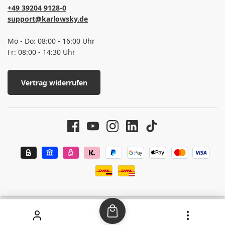
+49 39204 9128-0
support@karlowsky.de
Mo - Do: 08:00 - 16:00 Uhr
Fr: 08:00 - 14:30 Uhr
Vertrag widerrufen
SEHR GUT
(4.63 / 5)
aus
37
Bewertungen bei: google.com, shopvote.de ⓘ
Informationen zur Echtheit der Bewertungen
© 2026 Karlowsky Fashion GmbH - Alle Rechte vorbehalten