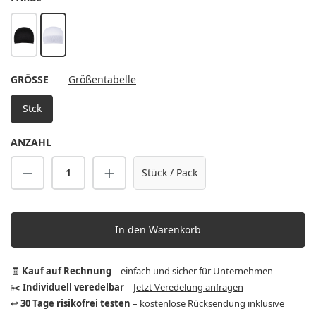
schwarz
weiß
AUSWÄHLEN
GRÖSSE
Größentabelle
Stck
ANZAHL
Produkt Anzahl: Gib den gewünschten Wert 
Stück / Pack
In den Warenkorb
🧾
Kauf auf Rechnung
– einfach und sicher für Unternehmen
✂️
Individuell veredelbar
–
Jetzt Veredelung anfragen
↩️
30 Tage risikofrei testen
– kostenlose Rücksendung inklusive