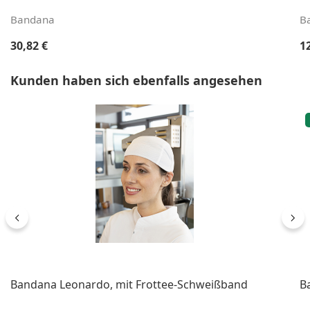
Bandana
B
Regulärer Preis:
Re
30,82 €
1
Produktgalerie überspringen
Kunden haben sich ebenfalls angesehen
Bandana Leonardo, mit Frottee-Schweißband
B