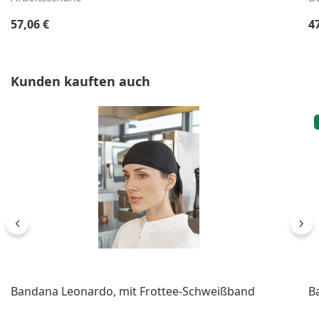
Regulärer Preis:
Re
57,06 €
4
Produktgalerie überspringen
Kunden kauften auch
Bandana Leonardo, mit Frottee-Schweißband
B