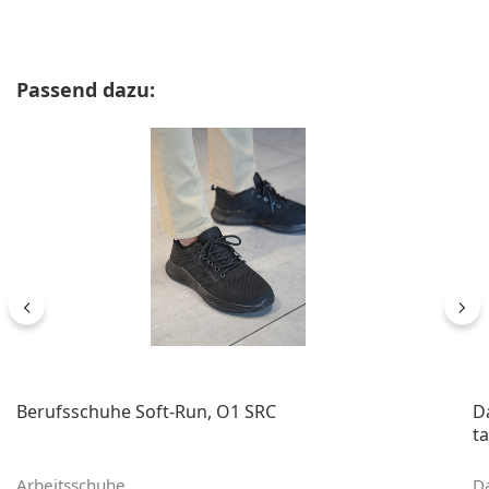
Produktgalerie überspringen
Passend dazu:
Berufsschuhe Soft-Run, O1 SRC
D
ta
Arbeitsschuhe
D