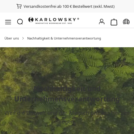
Versandkostenfrei ab 100 € Bestellwert (exkl. Mwst)
Warenkorb e
Spra
Über uns
Nachhaltigkeit & Unternehmensverantwortung
Nachhaltigkeit und
Unternehmensverantwortung
Weil die Umwelt und der Mensch uns am Herzen
liegen.