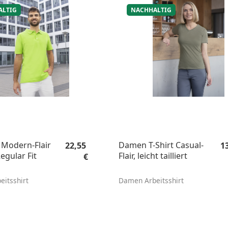
ALTIG
NACHHALTIG
Regulärer Preis:
Re
 Modern-Flair
Damen T-Shirt Casual-
22,55
1
egular Fit
Flair, leicht tailliert
€
eitsshirt
Damen Arbeitsshirt