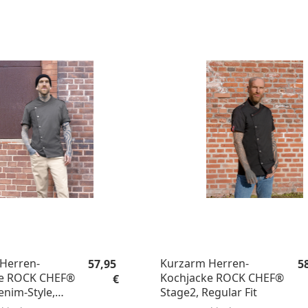
Regulärer Preis:
Re
Herren-
Kurzarm Herren-
57,95
5
ke ROCK CHEF®
Kochjacke ROCK CHEF®
€
enim-Style,
Stage2, Regular Fit
it