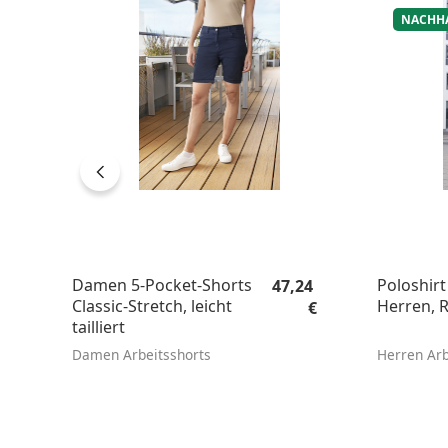
NACHH
Regulärer Preis:
Damen 5-Pocket-Shorts
Poloshirt
47,24
Classic-Stretch, leicht
Herren, R
€
tailliert
Damen Arbeitsshorts
Herren Arb