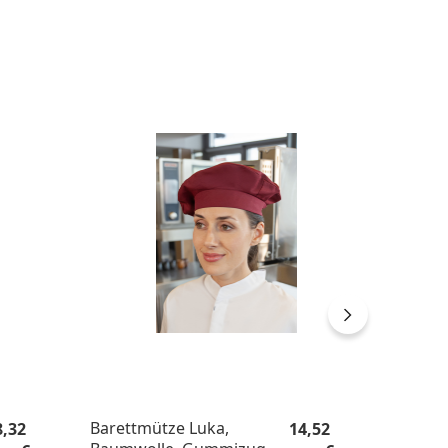
gulärer Preis:
Regulärer Preis:
Barettmütze Luka,
Ärmelha
8,32
14,52