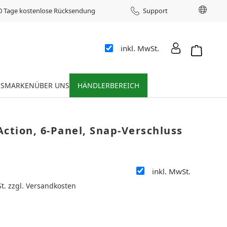
Sprac
0 Tage kostenlose Rücksendung
Support
inkl. MwSt.
Warenkor
ES
MARKEN
ÜBER UNS
HÄNDLERBEREICH
ction, 6-Panel, Snap-Verschluss
inkl. MwSt.
:
St. zzgl. Versandkosten