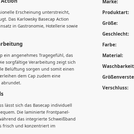
 Action
Marke:
sionelle Erscheinung unterstreicht,
Produktart:
ugt. Das Karlowsky Basecap Action
Größe:
insatz in Gastronomie, Hotellerie sowie
Geschlecht:
arbeitung
Farbe:
Cap ein angenehmes Tragegefühl, das
Material:
ie sorgfältige Verarbeitung zeigt sich
Waschbarkeit
male Belüftung sorgen und somit einen
verleihen dem Cap zudem eine
Größenverstel
l abrundet.
Verschluss:
ls
s lässt sich das Basecap individuell
bequem. Die laminierte Frontpanel-
, während das integrierte Schweißband
ts frisch und konzentriert im