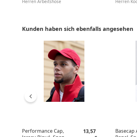
Herren Arbeitshose
Herren Ko
Produktgalerie überspringen
Kunden haben sich ebenfalls angesehen
Regulärer Preis:
Performance Cap,
Basecap A
13,57