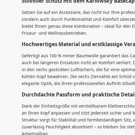
Stilvoller Schutz mit dem Karlowsky Basecap
Setzen Sie auf ein Accessoire, das nicht nur Ihre profes
sondern auch durch Funktionalität und Komfort überze
bietet Ihnen genau diese Kombination – ideal für den E
Friseur- und Wellnessbetrieben.
Hochwertiges Material und erstklassige Ver
Gefertigt aus 100 % reiner Baumwolle garantiert das 
auch bei längeren Einsätzen nicht an Komfort verliert. D
in den sechs gestickten Luftlöchern, die für eine opti
kühlen Kopf bewahren. Die sechs Ziernähte am Schild 
elegante Optik, die Ihren professionellen Auftritt stilvol
Durchdachte Passform und praktische Detai
Dank der Einheitsgröße mit verstellbarem Klettverschlus
an Ihren Kopf anpassen und sitzt jederzeit sicher und 
Struktur sorgt für Stabilität und formbeständigen Sitz
zuverlässig Feuchtigkeit absorbiert – so bleiben Sie ste
Arbeitsalltag.