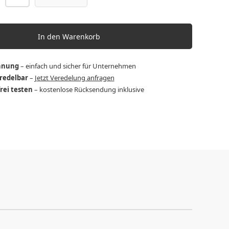
In den Warenkorb
hnung
– einfach und sicher für Unternehmen
eredelbar
–
Jetzt Veredelung anfragen
frei testen
– kostenlose Rücksendung inklusive