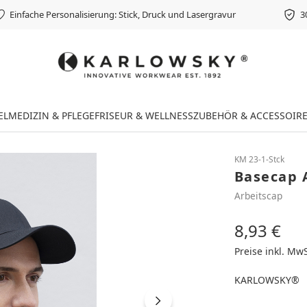
Einfache Personalisierung: Stick, Druck und Lasergravur
3
EL
MEDIZIN & PFLEGE
FRISEUR & WELLNESS
ZUBEHÖR & ACCESSOIR
KM 23-1-Stck
Basecap A
Arbeitscap
8,93 €
Regulärer Preis
Preise inkl. Mw
KARLOWSKY®