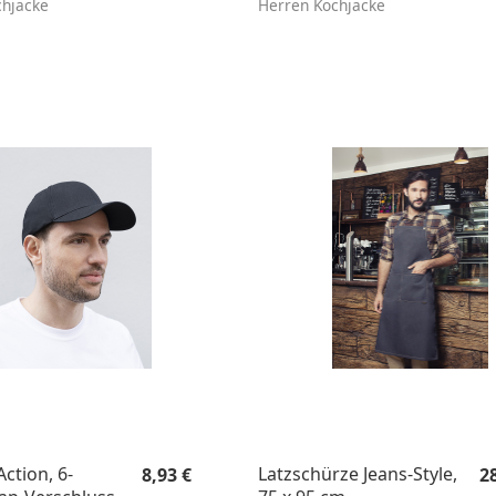
chjacke
Herren Kochjacke
Regulärer Preis:
Re
ction, 6-
Latzschürze Jeans-Style,
8,93 €
2