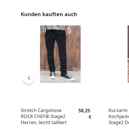
Produktgalerie überspringen
Kunden kauften auch
Regulärer Preis:
Stretch Cargohose
Kurzarm 
58,25
ROCK CHEF® Stage2
Kochjac
€
Herren, leicht tailliert
Stage2 D
Regular F