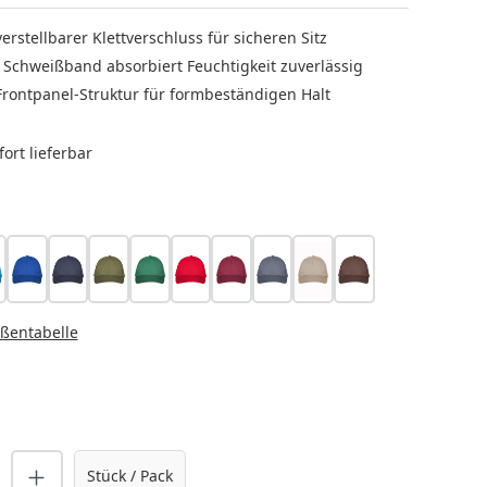
verstellbarer Klettverschluss für sicheren Sitz
s Schweißband absorbiert Feuchtigkeit zuverlässig
Frontpanel-Struktur für formbeständigen Halt
ort lieferbar
LEN
rkis
blau
marine
moosgrün
grün
rot
bordeaux
anthrazit
sand
hellbraun
HLEN
ßentabelle
nzahl: Gib den gewünschten Wert ein o
Stück / Pack