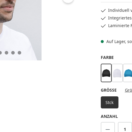
Individuell 
Integrierte
Laminierte 
Auf Lager, sof
AUSWÄH
FARBE
schwarz
weiß
tü
AUSWÄ
GRÖSSE
Grö
Stck
ANZAHL
Produkt A