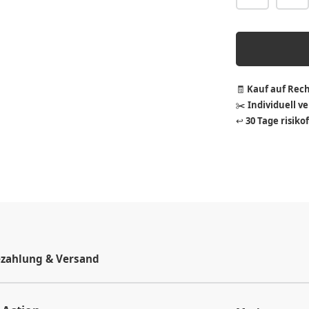
🧾
Kauf auf Rec
✂️
Individuell v
↩️
30 Tage risiko
zahlung & Versand