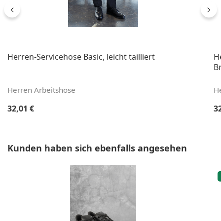
Herren-Servicehose Basic, leicht tailliert
H
B
Herren Arbeitshose
H
Regulärer Preis:
Re
32,01 €
3
Produktgalerie überspringen
Kunden haben sich ebenfalls angesehen