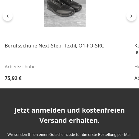
Berufsschuhe Next-Step, Textil, O1-FO-SRC
K
le
Arbeitsschuhe
H
Regulärer Preis:
Re
75,92 €
A
Jetzt anmelden und kostenfreien
Versand erhalten.
Wir senden Ihnen einen Gutscheincode für die erste Bestellung per Mail