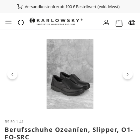
Versandkostenfrei ab 100 € Bestellwert (exkl. Mwst)
Warenkorb e
Spra
Bildergalerie überspringen
BS 50-1-41
Berufsschuhe Ozeanïen, Slipper, O1-
FO-SRC