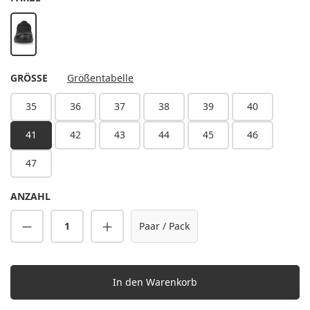
schwarz
AUSWÄHLEN
GRÖSSE
Größentabelle
35
36
37
38
39
40
41
42
43
44
45
46
47
ANZAHL
Produkt Anzahl: Gib den gewünschten Wert 
Paar / Pack
In den Warenkorb