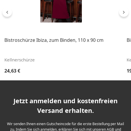
Bistroschürze Ibiza, zum Binden, 110 x 90 cm
B
Kellnerschürze
Ke
Regulärer Preis:
Re
24,63 €
1
Jetzt anmelden und kostenfreien
Versand erhalten.
Wir senden Ihnen einen Gutscheincode für die erste Bestellung per Mail
zu. Indem Sie sich anmelden, erklären Sie sich mit unseren
AGB
und