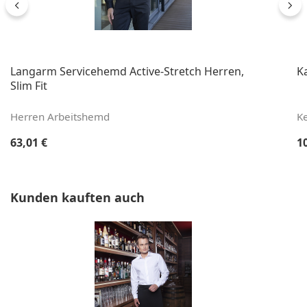
Langarm Servicehemd Active-Stretch Herren,
K
Slim Fit
Herren Arbeitshemd
Ke
Regulärer Preis:
Re
63,01 €
1
Produktgalerie überspringen
Kunden kauften auch