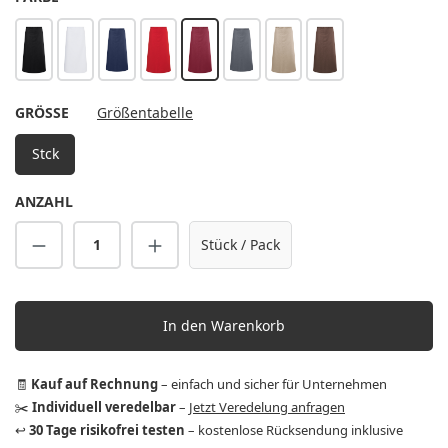
schwarz
weiß
marine
rot
bordeaux
anthrazit
sand
hellbraun
AUSWÄHLEN
GRÖSSE
Größentabelle
Stck
ANZAHL
Produkt Anzahl: Gib den gewünschten Wert 
Stück / Pack
In den Warenkorb
🧾
Kauf auf Rechnung
– einfach und sicher für Unternehmen
✂️
Individuell veredelbar
–
Jetzt Veredelung anfragen
↩️
30 Tage risikofrei testen
– kostenlose Rücksendung inklusive