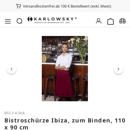
Versandkostenfrei ab 100 € Bestellwert (exkl. Mwst)
Warenkorb e
Spra
Bildergalerie überspringen
BSS 3-4-Stck
Bistroschürze Ibiza, zum Binden, 110
x 90 cm