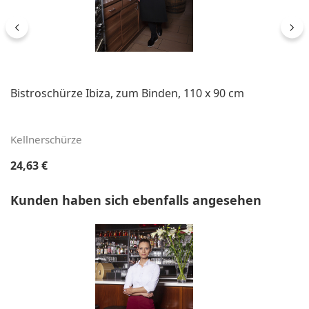
Bistroschürze Ibiza, zum Binden, 110 x 90 cm
Kellnerschürze
Regulärer Preis:
24,63 €
Produktgalerie überspringen
Kunden haben sich ebenfalls angesehen