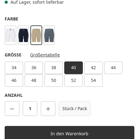
Auf Lager, sofort lieferbar
AUSWÄHLEN
FARBE
weiß
nachtblau
kieselbeige
anthrazit
AUSWÄHLEN
GRÖSSE
Größentabelle
34
36
38
40
42
44
46
48
50
52
54
ANZAHL
Produkt Anzahl: Gib den gewünschten Wert 
Stück / Pack
In den Warenkorb