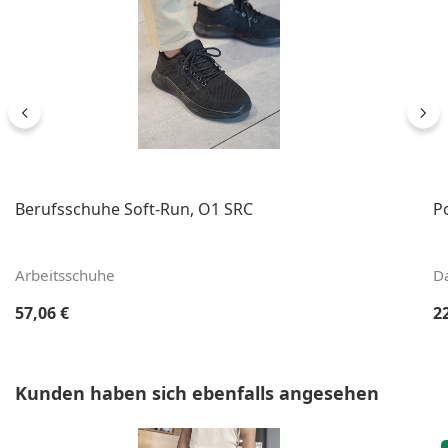
Berufsschuhe Soft-Run, O1 SRC
Po
Arbeitsschuhe
D
Regulärer Preis:
Re
57,06 €
2
Produktgalerie überspringen
Kunden haben sich ebenfalls angesehen