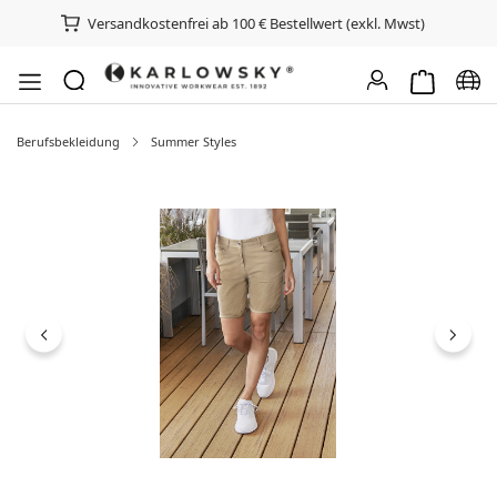
Versandkostenfrei ab 100 € Bestellwert (exkl. Mwst)
Warenkorb e
Spra
Berufsbekleidung
Summer Styles
Bildergalerie überspringen