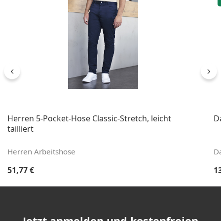
Herren 5-Pocket-Hose Classic-Stretch, leicht
Da
tailliert
Herren Arbeitshose
D
Regulärer Preis:
Re
51,77 €
1
Jetzt anmelden und kostenfreien