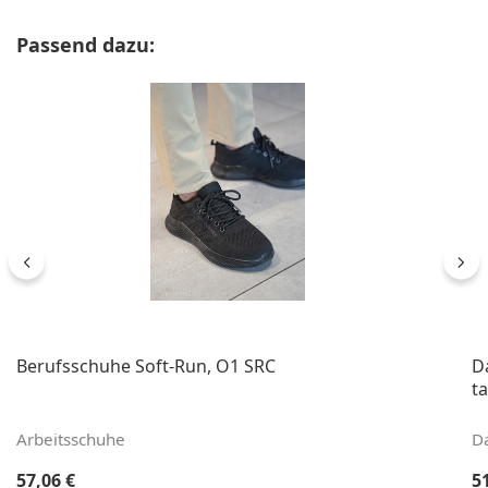
Produktgalerie überspringen
Passend dazu:
Berufsschuhe Soft-Run, O1 SRC
D
ta
Arbeitsschuhe
D
Regulärer Preis:
Re
57,06 €
5