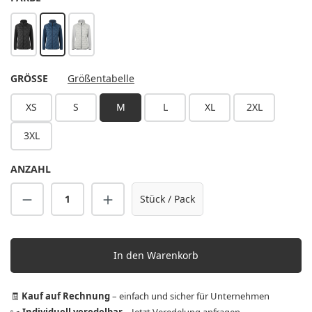
schwarz
marine
hellgrau
AUSWÄHLEN
GRÖSSE
Größentabelle
XS
S
M
L
XL
2XL
3XL
ANZAHL
Produkt Anzahl: Gib den gewünschten Wert 
Stück / Pack
In den Warenkorb
🧾
Kauf auf Rechnung
– einfach und sicher für Unternehmen
✂️
Individuell veredelbar
–
Jetzt Veredelung anfragen