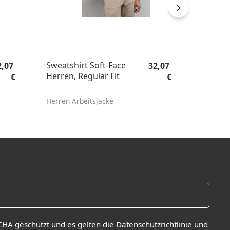
gulärer Preis:
Regulärer Preis:
Sweatshirt Soft-Face
2,07
32,07
Herren, Regular Fit
€
€
Herren Arbeitsjacke
CHA geschützt und es gelten die
Datenschutzrichtlinie
und