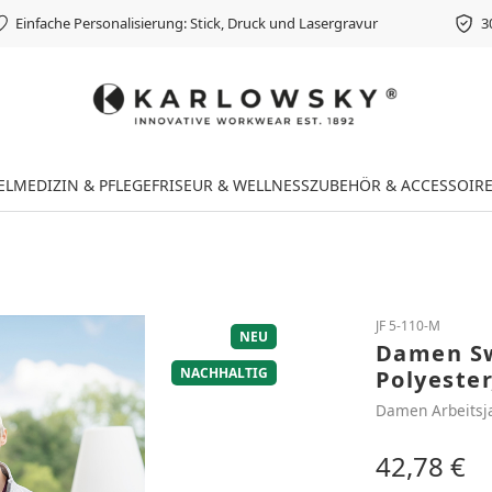
Einfache Personalisierung: Stick, Druck und Lasergravur
3
EL
MEDIZIN & PFLEGE
FRISEUR & WELLNESS
ZUBEHÖR & ACCESSOIR
JF 5-110-M
NEU
Damen Sw
NACHHALTIG
Polyester,
Damen Arbeitsj
42,78 €
Regulärer Preis