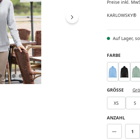
Preise inkl. Mw
KARLOWSKY®
Auf Lager, sof
AUSWÄH
FARBE
eisblau
schwar
p
AUSWÄ
GRÖSSE
Grö
XS
S
ANZAHL
Produkt A