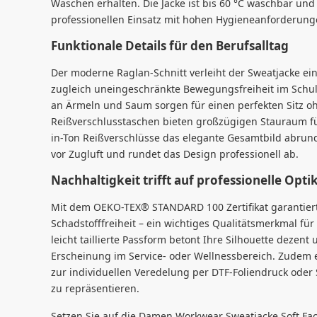
Waschen erhalten. Die Jacke ist bis 60 °C waschbar und
professionellen Einsatz mit hohen Hygieneanforderung
Funktionale Details für den Berufsalltag
Der moderne Raglan-Schnitt verleiht der Sweatjacke ei
zugleich uneingeschränkte Bewegungsfreiheit im Schul
an Ärmeln und Saum sorgen für einen perfekten Sitz oh
Reißverschlusstaschen bieten großzügigen Stauraum für
in-Ton Reißverschlüsse das elegante Gesamtbild abrund
vor Zugluft und rundet das Design professionell ab.
Nachhaltigkeit trifft auf professionelle Opti
Mit dem OEKO-TEX® STANDARD 100 Zertifikat garantiert
Schadstofffreiheit – ein wichtiges Qualitätsmerkmal für
leicht taillierte Passform betont Ihre Silhouette dezent
Erscheinung im Service- oder Wellnessbereich. Zudem e
zur individuellen Veredelung per DTF-Foliendruck oder S
zu repräsentieren.
Setzen Sie auf die Damen Workwear Sweatjacke Soft Fac