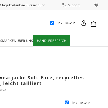
Sprac
0 Tage kostenlose Rücksendung
Support
inkl. MwSt.
Warenkor
ES
MARKEN
ÜBER UNS
HÄNDLERBEREICH
eatjacke Soft-Face, recyceltes
 leicht tailliert
acke
inkl. MwSt.
: