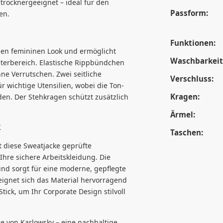
 trocknergeeignet – ideal für den
Passform:
en.
Funktionen:
nen femininen Look und ermöglicht
Waschbarkeit
terbereich. Elastische Rippbündchen
ne Verrutschen. Zwei seitliche
Verschluss:
 wichtige Utensilien, wobei die Ton-
Kragen:
en. Der Stehkragen schützt zusätzlich
Ärmel:
k
Taschen:
 diese Sweatjacke geprüfte
 Ihre sichere Arbeitskleidung. Die
 und sorgt für eine moderne, gepflegte
ignet sich das Material hervorragend
tick, um Ihr Corporate Design stilvoll
e von Karlowsky – eine nachhaltige