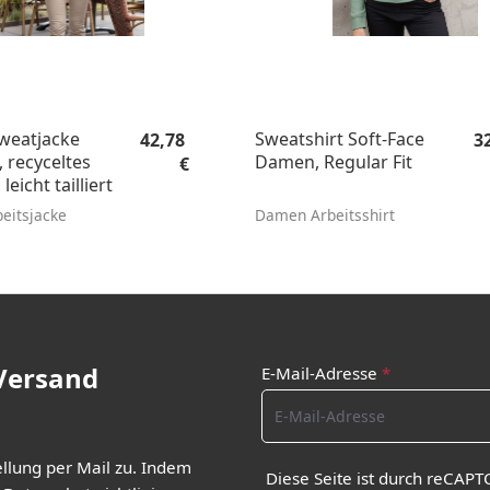
Regulärer Preis:
Re
weatjacke
Sweatshirt Soft-Face
42,78
3
, recyceltes
Damen, Regular Fit
€
leicht tailliert
eitsjacke
Damen Arbeitsshirt
 Versand
E-Mail-Adresse
*
ellung per Mail zu. Indem
Diese Seite ist durch reCAPT