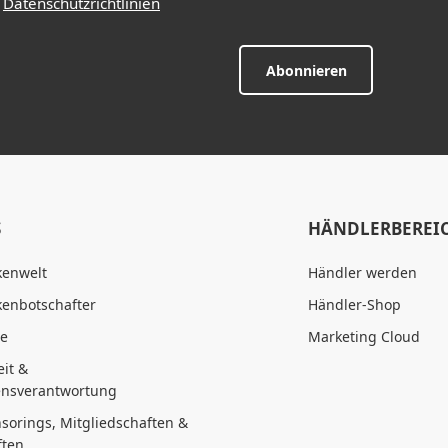
d
Datenschutzrichtlinien
Abonnieren
S
HÄNDLERBEREI
kenwelt
Händler werden
enbotschafter
Händler-Shop
te
Marketing Cloud
it &
nsverantwortung
sorings, Mitgliedschaften &
ften