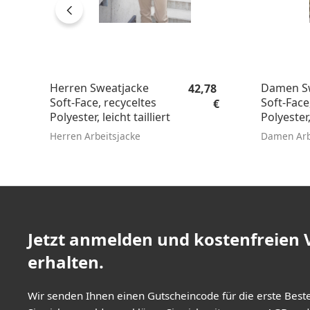
Regulärer Preis:
Herren Sweatjacke
Damen S
42,78
Soft-Face, recyceltes
Soft-Face
€
Polyester, leicht tailliert
Polyester, 
Herren Arbeitsjacke
Damen Arb
Jetzt anmelden und kostenfreien
erhalten.
Wir senden Ihnen einen Gutscheincode für die erste Best