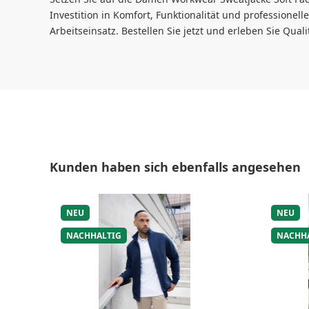
Investition in Komfort, Funktionalität und professionel
Arbeitseinsatz. Bestellen Sie jetzt und erleben Sie Qualit
Produktgalerie überspringen
Kunden haben sich ebenfalls angesehen
NEU
NEU
NACHHALTIG
NACHH