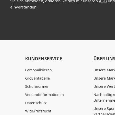
Sie sich anmelden, erklären Sie sich mit unseren
AGB
un
einverstanden.
KUNDENSERVICE
ÜBER UN
Personalisieren
Unsere Mar
Größentabelle
Unsere Mark
Schuhnormen
Unsere Wer
Versandinformationen
Nachhaltigke
Unternehme
Datenschutz
Unsere Spon
Widerrufsrecht
Partnerscha