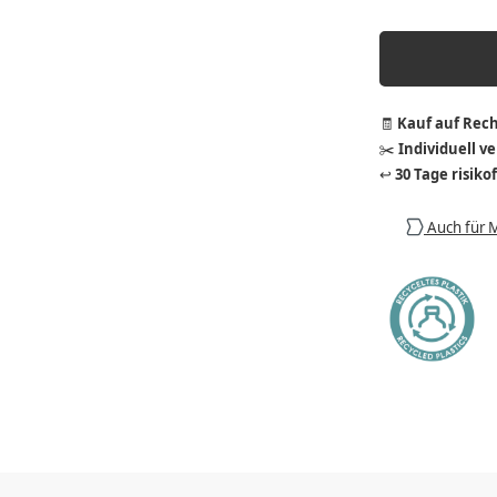
🧾
Kauf auf Rec
✂️
Individuell v
↩️
30 Tage risiko
Auch für 