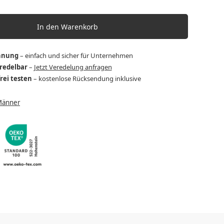
In den Warenkorb
hnung
– einfach und sicher für Unternehmen
eredelbar
–
Jetzt Veredelung anfragen
frei testen
– kostenlose Rücksendung inklusive
Männer