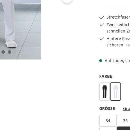
Stretchfase
Zwei seitli
schnellen Z
Hintere Pas
sicheren Ha
Auf Lager, sof
AUSWÄH
FARBE
schwarz
weiß
AUSWÄ
GRÖSSE
Grö
34
36