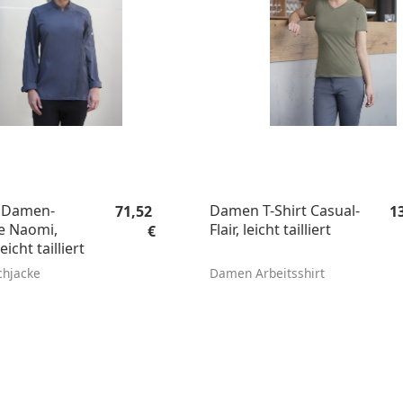
Regulärer Preis:
Re
 Damen-
Damen T-Shirt Casual-
71,52
1
e Naomi,
Flair, leicht tailliert
€
eicht tailliert
hjacke
Damen Arbeitsshirt