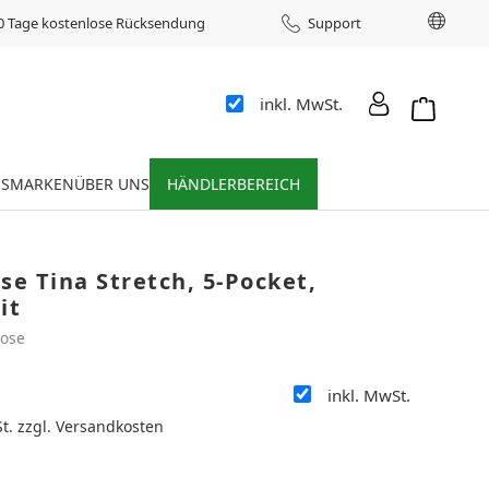
Sprac
0 Tage kostenlose Rücksendung
Support
inkl. MwSt.
Warenkor
ES
MARKEN
ÜBER UNS
HÄNDLERBEREICH
e Tina Stretch, 5-Pocket,
it
ose
inkl. MwSt.
:
St. zzgl. Versandkosten