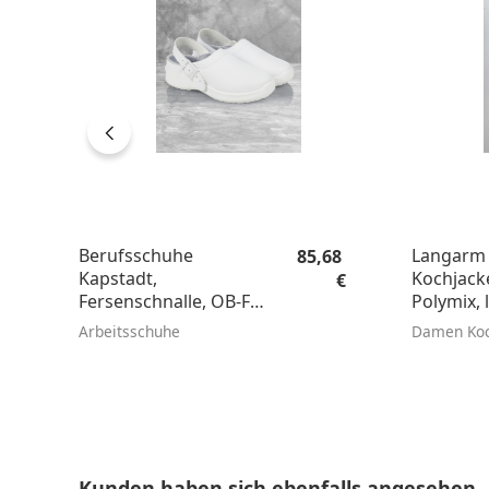
Regulärer Preis:
Berufsschuhe
Langarm
85,68
Kapstadt,
Kochjack
€
Fersenschnalle, OB-FO-
Polymix, l
SRC
Arbeitsschuhe
Damen Koc
Produktgalerie überspringen
Kunden haben sich ebenfalls angesehen