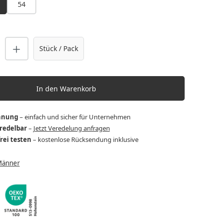
54
nzahl: Gib den gewünschten Wert ein o
Stück / Pack
In den Warenkorb
hnung
– einfach und sicher für Unternehmen
eredelbar
–
Jetzt Veredelung anfragen
frei testen
– kostenlose Rücksendung inklusive
Männer