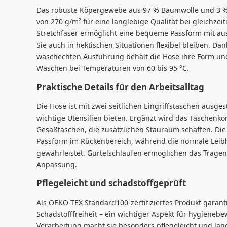
Das robuste Köpergewebe aus 97 % Baumwolle und 3 % 
von 270 g/m² für eine langlebige Qualität bei gleichze
Stretchfaser ermöglicht eine bequeme Passform mit au
Sie auch in hektischen Situationen flexibel bleiben. D
waschechten Ausführung behält die Hose ihre Form un
Waschen bei Temperaturen von 60 bis 95 °C.
Praktische Details für den Arbeitsalltag
Die Hose ist mit zwei seitlichen Eingriffstaschen ausgest
wichtige Utensilien bieten. Ergänzt wird das Taschenk
Gesäßtaschen, die zusätzlichen Stauraum schaffen. Die 
Passform im Rückenbereich, während die normale Leibh
gewährleistet. Gürtelschlaufen ermöglichen das Tragen 
Anpassung.
Pflegeleicht und schadstoffgeprüft
Als OEKO-TEX Standard100-zertifiziertes Produkt garan
Schadstofffreiheit – ein wichtiger Aspekt für hygienebe
Verarbeitung macht sie besonders pflegeleicht und langl