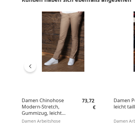
Regulärer Preis:
Damen Chinohose
Damen Po
73,72
Modern-Stretch,
leicht tail
€
Gummizug, leicht
tailliert
Damen Arbeitshose
Damen Arbe