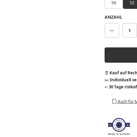
50
52
ANZAHL
Produkt A
🧾
Kauf auf Rec
✂️
Individuell v
↩️
30 Tage risiko
Auch für 