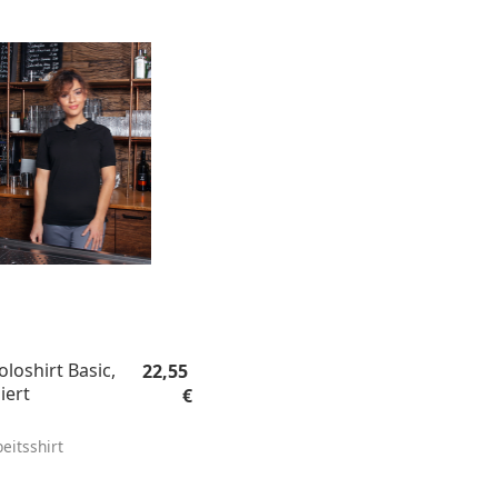
Regulärer Preis:
loshirt Basic,
22,55
liert
€
itsshirt