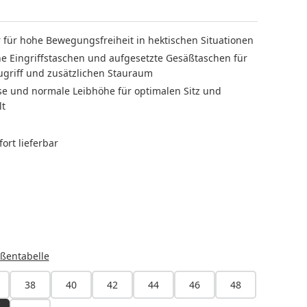
r für hohe Bewegungsfreiheit in hektischen Situationen
che Eingriffstaschen und aufgesetzte Gesäßtaschen für
ugriff und zusätzlichen Stauraum
se und normale Leibhöhe für optimalen Sitz und
lt
ort lieferbar
LEN
HLEN
ßentabelle
38
40
42
44
46
48