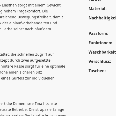
Elasthan sorgt mit einem Gewicht
Material:
itig hohem Tragekomfort. Die
sreichend Bewegungsfreiheit, damit
Nachhaltigkei
ank der einlaufvorbehandelten und
d Farbe selbst nach häufigem
Passform:
Funktionen:
Waschbarkeit
attet, die schnellen Zugriff auf
onzept durch zwei aufgesetzte
Verschluss:
hintere Passe sorgt für eine optimale
Taschen:
öhe einen sicheren Sitz
eines Gürtels zur individuellen
tiert die Damenhose Tina höchste
wusste Betriebe. Die strapazierfähige
ebig, sodass Sie langfristig von einer