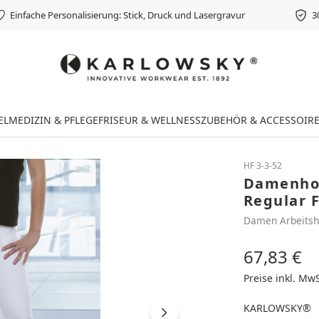
Einfache Personalisierung: Stick, Druck und Lasergravur
3
EL
MEDIZIN & PFLEGE
FRISEUR & WELLNESS
ZUBEHÖR & ACCESSOIR
HF 3-3-52
Damenhos
Regular F
Damen Arbeitsh
67,83 €
Regulärer Preis
Preise inkl. Mw
KARLOWSKY®