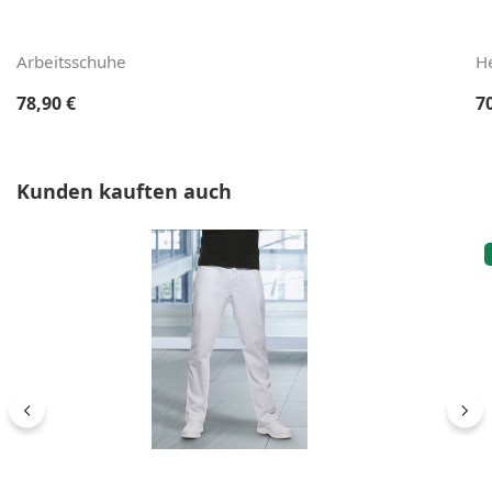
Arbeitsschuhe
H
Regulärer Preis:
Re
78,90 €
7
Produktgalerie überspringen
Kunden kauften auch