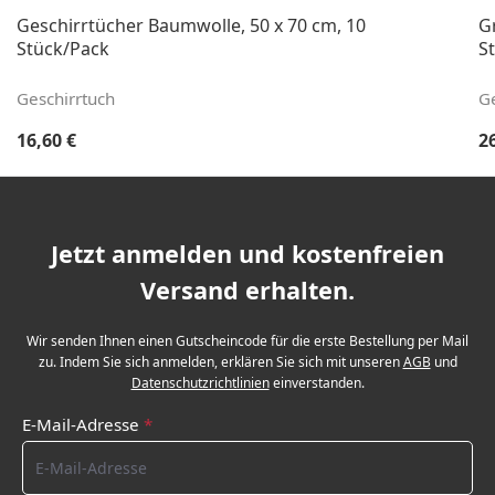
Geschirrtücher Baumwolle, 50 x 70 cm, 10
G
Stück/Pack
S
Geschirrtuch
Ge
Regulärer Preis:
Re
16,60 €
2
Jetzt anmelden und kostenfreien
Versand erhalten.
Wir senden Ihnen einen Gutscheincode für die erste Bestellung per Mail
zu. Indem Sie sich anmelden, erklären Sie sich mit unseren
AGB
und
Datenschutzrichtlinien
einverstanden.
E-Mail-Adresse
*