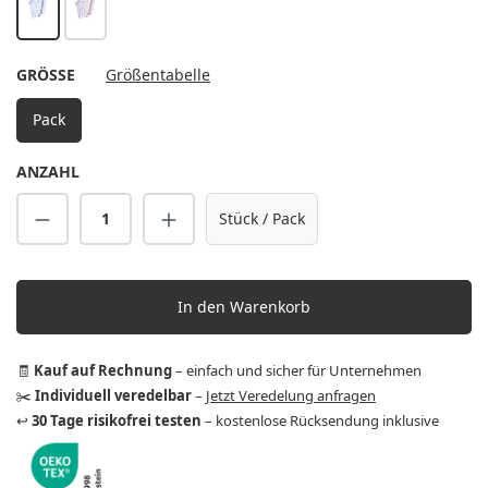
blau
rot
AUSWÄHLEN
GRÖSSE
Größentabelle
Pack
ANZAHL
Produkt Anzahl: Gib den gewünschten Wert 
Stück / Pack
In den Warenkorb
🧾
Kauf auf Rechnung
– einfach und sicher für Unternehmen
✂️
Individuell veredelbar
–
Jetzt Veredelung anfragen
↩️
30 Tage risikofrei testen
– kostenlose Rücksendung inklusive