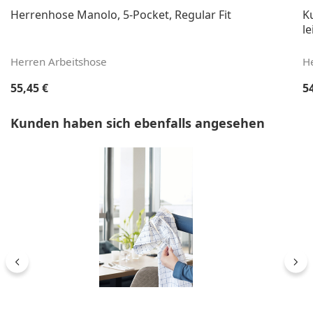
Herrenhose Manolo, 5-Pocket, Regular Fit
K
le
Herren Arbeitshose
H
Regulärer Preis:
Re
55,45 €
5
Produktgalerie überspringen
Kunden haben sich ebenfalls angesehen