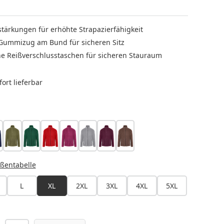
stärkungen für erhöhte Strapazierfähigkeit
 Gummizug am Bund für sicheren Sitz
che Reißverschlusstaschen für sicheren Stauraum
ort lieferbar
LEN
arine
moosgrün
waldgrün
rot
fuchsia
platingrau
aubergine
hellbraun
HLEN
ßentabelle
L
XL
2XL
3XL
4XL
5XL