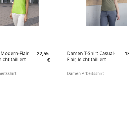
Regulärer Preis:
Re
 Modern-Flair
Damen T-Shirt Casual-
22,55
1
cht tailliert
Flair, leicht tailliert
€
itsshirt
Damen Arbeitsshirt