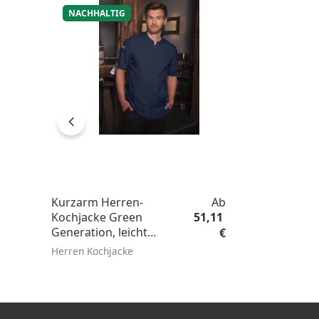
NACHHALTIG
Regulärer Preis:
Kurzarm Herren-
Ab
Kochjacke Green
51,11
Generation, leicht
€
tailliert
Herren Kochjacke