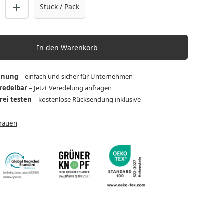
nzahl: Gib den gewünschten Wert ein o
Stück / Pack
In den Warenkorb
hnung
– einfach und sicher für Unternehmen
eredelbar
–
Jetzt Veredelung anfragen
frei testen
– kostenlose Rücksendung inklusive
Frauen