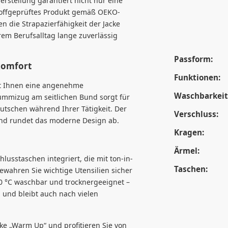
erstellung garantiert nicht nur eine
toffgeprüftes Produkt gemäß OEKO-
 die Strapazierfähigkeit der Jacke
rem Berufsalltag lange zuverlässig
Passform:
komfort
Funktionen:
tet Ihnen eine angenehme
Waschbarkeit
ummizug am seitlichen Bund sorgt für
utschen während Ihrer Tätigkeit. Der
Verschluss:
 und rundet das moderne Design ab.
Kragen:
Ärmel:
lusstaschen integriert, die mit ton-in-
Taschen:
ewahren Sie wichtige Utensilien sicher
 60 °C waschbar und trocknergeeignet –
b und bleibt auch nach vielen
cke „Warm Up“ und profitieren Sie von