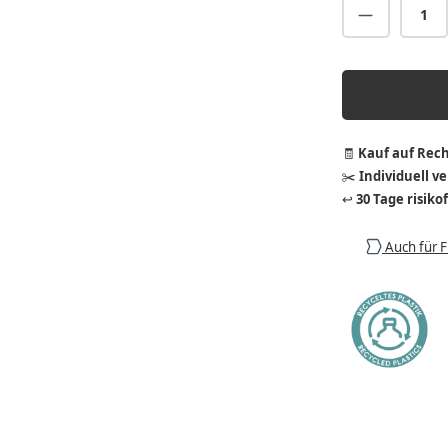
Produkt A
🧾
Kauf auf Rec
✂️
Individuell v
↩️
30 Tage risiko
Auch für 