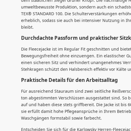
dem staatlichen Siegel Grüner Knopf. Die nachhaltige H
umweltbewusste Produktion, sondern auch ein schads
TEX® STANDARD 100. Die Schulterverstärkungen erhöhen
erheblich, sodass sie auch bei intensiver Nutzung in Ih
bleibt.
Durchdachte Passform und praktischer Sitz
Die Fleecejacke ist im Regular Fit geschnitten und bie
Bewegungsfreiheit ohne einzuengen. Ein elastischer G
einen sicheren Sitz und verhindert unangenehmes Verr
Stehkragen schützt den Halsbereich effektiv vor Kälte
Praktische Details für den Arbeitsalltag
Für ausreichend Stauraum sind zwei seitliche Reißversch
ton abgestimmten Verschlüssen ausgestattet sind. So b
auf und haben diese stets griffbereit. Die Jacke ist bis
sie erfüllt damit hohe Pflegeansprüche in Ihrem Betrie
Waschgängen formstabil sowie farbecht.
Entscheiden Sie sich für die Karlowsky Herren-Fleeceja