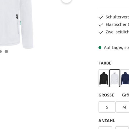
Schulterver
Elastischer
Zwei seitli
Auf Lager, sof
AUSWÄH
FARBE
schwarz
weiß
m
AUSWÄ
GRÖSSE
Grö
S
M
ANZAHL