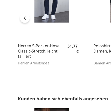
Regulärer Preis:
Herren 5-Pocket-Hose
Poloshirt
51,77
Classic-Stretch, leicht
Damen, lei
€
tailliert
Herren Arbeitshose
Damen Arbe
Produktgalerie überspringen
Kunden haben sich ebenfalls angesehen