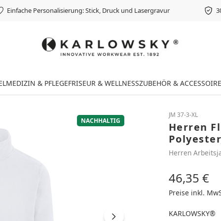
Einfache Personalisierung: Stick, Druck und Lasergravur
3
EL
MEDIZIN & PFLEGE
FRISEUR & WELLNESS
ZUBEHÖR & ACCESSOIR
JM 37-3-XL
NACHHALTIG
Herren F
Polyester
Herren Arbeitsj
46,35 €
Regulärer Preis
Preise inkl. Mw
KARLOWSKY®