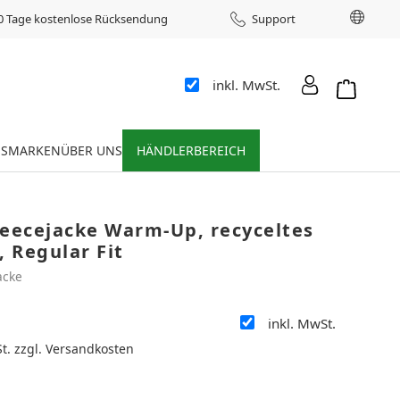
Sprac
0 Tage kostenlose Rücksendung
Support
inkl. MwSt.
Warenkor
ES
MARKEN
ÜBER UNS
HÄNDLERBEREICH
leecejacke Warm-Up, recyceltes
, Regular Fit
acke
inkl. MwSt.
:
St. zzgl. Versandkosten