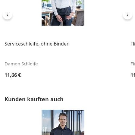
Serviceschleife, ohne Binden
F
Damen Schleife
Fl
Regulärer Preis:
Re
11,66 €
1
Produktgalerie überspringen
Kunden kauften auch