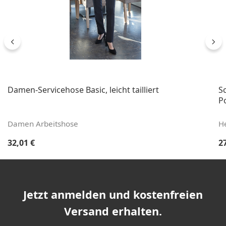
Damen-Servicehose Basic, leicht tailliert
S
Po
Damen Arbeitshose
H
Regulärer Preis:
Re
32,01 €
2
Jetzt anmelden und kostenfreien
Versand erhalten.