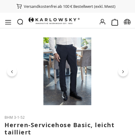
Versandkostenfrei ab 100 € Bestellwert (exkl. Mwst)
Warenkorb e
Spra
Bildergalerie überspringen
BHM 3-1-52
Herren-Servicehose Basic, leicht
tailliert