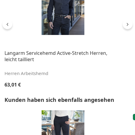
Langarm Servicehemd Active-Stretch Herren,
leicht tailliert
Herren Arbeitshemd
Regulärer Preis:
63,01 €
Produktgalerie überspringen
Kunden haben sich ebenfalls angesehen