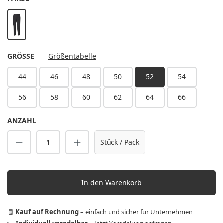
schwarz
AUSWÄHLEN
GRÖSSE
Größentabelle
44
46
48
50
52
54
56
58
60
62
64
66
ANZAHL
Produkt Anzahl: Gib den gewünschten Wert 
Stück / Pack
In den Warenkorb
🧾
Kauf auf Rechnung
– einfach und sicher für Unternehmen
✂️
Individuell veredelbar
–
Jetzt Veredelung anfragen