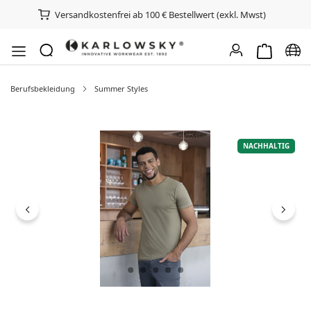
Versandkostenfrei ab 100 € Bestellwert (exkl. Mwst)
Warenkorb e
Spra
Berufsbekleidung
Summer Styles
Bildergalerie überspringen
NACHHALTIG