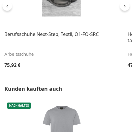
Berufsschuhe Next-Step, Textil, O1-FO-SRC
He
ta
Arbeitsschuhe
H
Regulärer Preis:
Re
75,92 €
4
Produktgalerie überspringen
Kunden kauften auch
NACHHALTIG