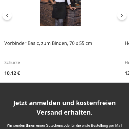
Vorbinder Basic, zum Binden, 70 x 55 cm
He
Schürze
He
Regulärer Preis:
Re
10,12 €
1
Jetzt anmelden und kostenfreien
Versand erhalten.
Wir senden Ihnen einen Gutscheincode für die erste Bestellung per Mail