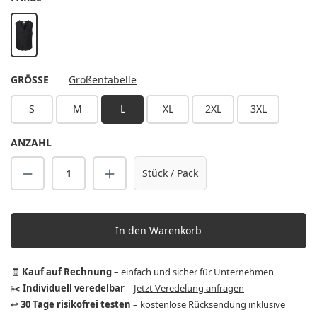
schwarz
AUSWÄHLEN
GRÖSSE
Größentabelle
S
M
L
XL
2XL
3XL
ANZAHL
Produkt Anzahl: Gib den gewünschten Wert 
Stück / Pack
In den Warenkorb
🧾
Kauf auf Rechnung
– einfach und sicher für Unternehmen
✂️
Individuell veredelbar
–
Jetzt Veredelung anfragen
↩️
30 Tage risikofrei testen
– kostenlose Rücksendung inklusive