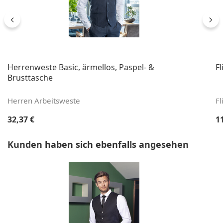
Herrenweste Basic, ärmellos, Paspel- &
F
Brusttasche
Herren Arbeitsweste
Fl
Regulärer Preis:
Re
32,37 €
1
Produktgalerie überspringen
Kunden haben sich ebenfalls angesehen