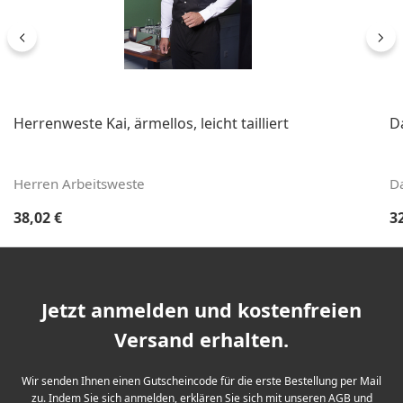
Herrenweste Kai, ärmellos, leicht tailliert
D
Herren Arbeitsweste
D
Regulärer Preis:
Re
38,02 €
3
Jetzt anmelden und kostenfreien
Versand erhalten.
Wir senden Ihnen einen Gutscheincode für die erste Bestellung per Mail
zu. Indem Sie sich anmelden, erklären Sie sich mit unseren
AGB
und