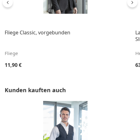
Fliege Classic, vorgebunden
L
Sl
Fliege
H
Regulärer Preis:
Re
11,90 €
6
Produktgalerie überspringen
Kunden kauften auch