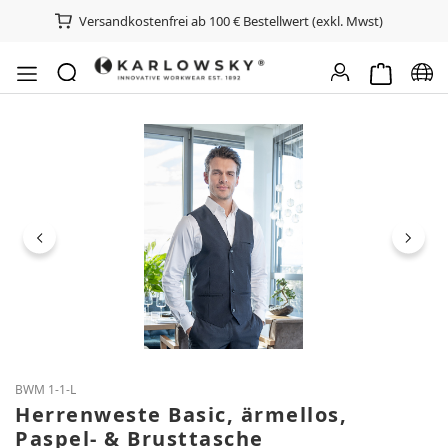
Versandkostenfrei ab 100 € Bestellwert (exkl. Mwst)
Warenkorb e
Spra
Bildergalerie überspringen
BWM 1-1-L
Herrenweste Basic, ärmellos,
Paspel- & Brusttasche