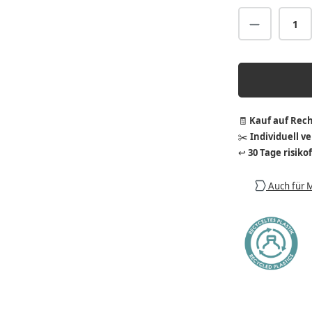
Produkt A
🧾
Kauf auf Rec
✂️
Individuell v
↩️
30 Tage risiko
Auch für 