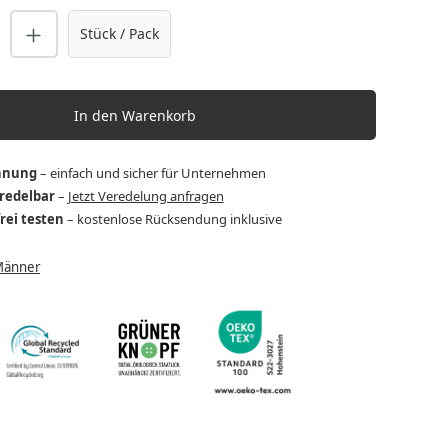
nzahl: Gib den gewünschten Wert ein o
Stück / Pack
In den Warenkorb
hnung
– einfach und sicher für Unternehmen
eredelbar
–
Jetzt Veredelung anfragen
frei testen
– kostenlose Rücksendung inklusive
Männer