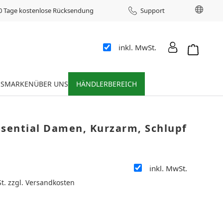
Sprac
0 Tage kostenlose Rücksendung
Support
inkl. MwSt.
Warenkor
ES
MARKEN
ÜBER UNS
HÄNDLERBEREICH
ssential Damen, Kurzarm, Schlupf
inkl. MwSt.
:
St. zzgl. Versandkosten