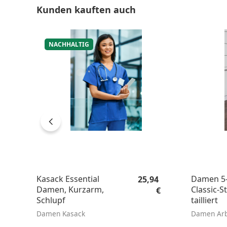
Produktgalerie überspringen
Kunden kauften auch
NACHHALTIG
Regulärer Preis:
Kasack Essential
Damen 5-
25,94
Damen, Kurzarm,
Classic-St
€
Schlupf
tailliert
Damen Kasack
Damen Arb