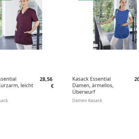
Regulärer Preis:
Re
sential
Kasack Essential
28,56
2
urzarm, leicht
Damen, ärmellos,
€
Überwurf
sack
Damen Kasack