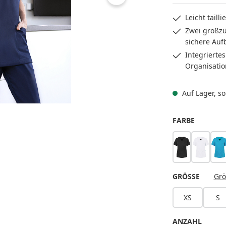
Leicht taill
Zwei großzü
sichere Au
Integriertes
Organisatio
Auf Lager, sof
AUSWÄH
FARBE
schwarz
weiß
pa
AUSWÄ
GRÖSSE
Grö
XS
S
ANZAHL