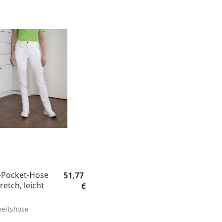
Regulärer Preis:
Pocket-Hose
51,77
retch, leicht
€
eitshose