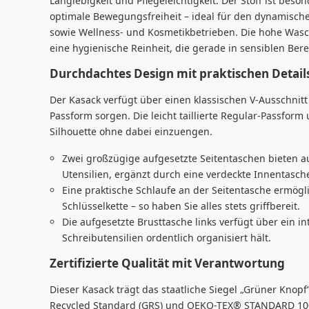
Langlebigkeit und Pflegeleichtigkeit. Der Stoff ist beso
optimale Bewegungsfreiheit – ideal für den dynamischen
sowie Wellness- und Kosmetikbetrieben. Die hohe Waschb
eine hygienische Reinheit, die gerade in sensiblen Bere
Durchdachtes Design mit praktischen Detail
Der Kasack verfügt über einen klassischen V-Ausschnitt 
Passform sorgen. Die leicht taillierte Regular-Passform 
Silhouette ohne dabei einzuengen.
Zwei großzügige aufgesetzte Seitentaschen bieten au
Utensilien, ergänzt durch eine verdeckte Innentasche
Eine praktische Schlaufe an der Seitentasche ermögli
Schlüsselkette – so haben Sie alles stets griffbereit.
Die aufgesetzte Brusttasche links verfügt über ein int
Schreibutensilien ordentlich organisiert hält.
Zertifizierte Qualität mit Verantwortung
Dieser Kasack trägt das staatliche Siegel „Grüner Knopf“
Recycled Standard (GRS) und OEKO-TEX® STANDARD 100. 