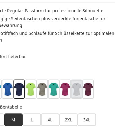
ierte Regular-Passform für professionelle Silhouette
gige Seitentaschen plus verdeckte Innentasche für
fbewahrung
 Stiftfach und Schlaufe für Schlüsselkette zur optimalen
n
ort lieferbar
LEN
zifikblau
königsblau
marine
kiwi
salbei
smaragdgrün
fuchsia
platingrau
aubergine
(Diese Option ist zurzeit nicht verf
HLEN
ßentabelle
M
L
XL
2XL
3XL