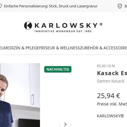
Einfache Personalisierung: Stick, Druck und Lasergravur
3
EL
MEDIZIN & PFLEGE
FRISEUR & WELLNESS
ZUBEHÖR & ACCESSOIR
KS 66-10-M
NACHHALTIG
Kasack E
Damen Kasack
25,94 €
Regulärer Preis
Preise inkl. Mw
KARLOWSKY®