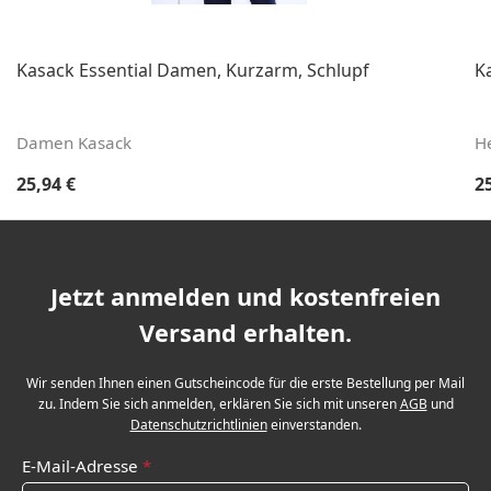
Kasack Essential Damen, Kurzarm, Schlupf
K
Damen Kasack
H
Regulärer Preis:
Re
25,94 €
2
Jetzt anmelden und kostenfreien
Versand erhalten.
Wir senden Ihnen einen Gutscheincode für die erste Bestellung per Mail
zu. Indem Sie sich anmelden, erklären Sie sich mit unseren
AGB
und
Datenschutzrichtlinien
einverstanden.
E-Mail-Adresse
*