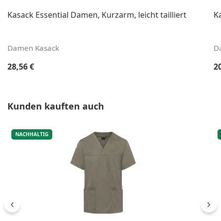
Kasack Essential Damen, Kurzarm, leicht tailliert
K
Damen Kasack
D
Regulärer Preis:
Re
28,56 €
2
Produktgalerie überspringen
Kunden kauften auch
NACHHALTIG