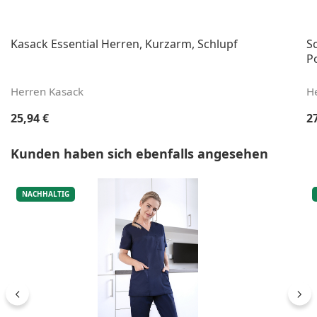
Kasack Essential Herren, Kurzarm, Schlupf
S
Po
Herren Kasack
H
Regulärer Preis:
Re
25,94 €
2
Produktgalerie überspringen
Kunden haben sich ebenfalls angesehen
NACHHALTIG