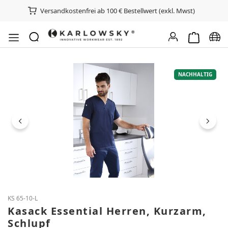
Versandkostenfrei ab 100 € Bestellwert (exkl. Mwst)
Warenkorb e
Spra
Bildergalerie überspringen
NACHHALTIG
KS 65-10-L
Kasack Essential Herren, Kurzarm,
Schlupf