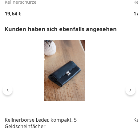
Kellnerschürze
Ke
Regulärer Preis:
Re
19,64 €
1
Produktgalerie überspringen
Kunden haben sich ebenfalls angesehen
Kellnerbörse Leder, kompakt, 5
K
Geldscheinfächer