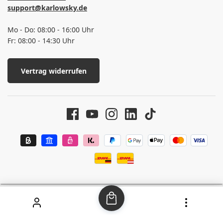
support@karlowsky.de
Mo - Do: 08:00 - 16:00 Uhr
Fr: 08:00 - 14:30 Uhr
Vertrag widerrufen
SEHR GUT
(4.63 / 5)
aus
37
Bewertungen bei: google.com, shopvote.de ⓘ
Informationen zur Echtheit der Bewertungen
© 2026 Karlowsky Fashion GmbH - Alle Rechte vorbehalten
Alle Preise inkl. gesetzl. Mehrwertsteuer zzgl.
Versandkosten
und ggf.