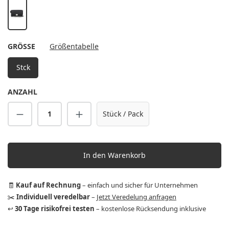
schwarz
AUSWÄHLEN
GRÖSSE
Größentabelle
Stck
ANZAHL
Produkt Anzahl: Gib den gewünschten Wert 
Stück / Pack
In den Warenkorb
🧾
Kauf auf Rechnung
– einfach und sicher für Unternehmen
✂️
Individuell veredelbar
–
Jetzt Veredelung anfragen
↩️
30 Tage risikofrei testen
– kostenlose Rücksendung inklusive