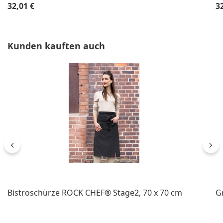
Regulärer Preis:
Re
32,01 €
3
Produktgalerie überspringen
Kunden kauften auch
Bistroschürze ROCK CHEF® Stage2, 70 x 70 cm
G