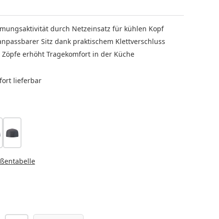
mungsaktivität durch Netzeinsatz für kühlen Kopf
 anpassbarer Sitz dank praktischem Klettverschluss
 Zöpfe erhöht Tragekomfort in der Küche
ort lieferbar
LEN
arine
anthrazit
HLEN
ßentabelle