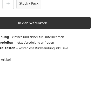
nzahl: Gib den gewünschten Wert ein o
Stück / Pack
In den Warenkorb
hnung
– einfach und sicher für Unternehmen
eredelbar
–
Jetzt Veredelung anfragen
frei testen
– kostenlose Rücksendung inklusive
Artikel