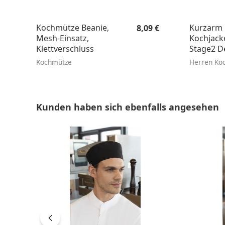
Regulärer Preis:
Kochmütze Beanie,
Kurzarm 
8,09 €
Mesh-Einsatz,
Kochjac
Klettverschluss
Stage2 D
Regular F
Kochmütze
Herren Ko
Produktgalerie überspringen
Kunden haben sich ebenfalls angesehen