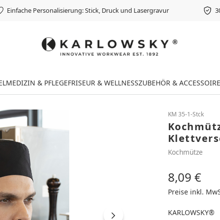
Einfache Personalisierung: Stick, Druck und Lasergravur
3
EL
MEDIZIN & PFLEGE
FRISEUR & WELLNESS
ZUBEHÖR & ACCESSOIR
KM 35-1-Stck
Kochmütz
Klettvers
Kochmütze
8,09 €
Regulärer Preis
Preise inkl. Mw
KARLOWSKY®