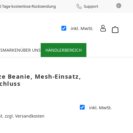
Sprac
0 Tage kostenlose Rücksendung
Support
inkl. MwSt.
Warenkor
ES
MARKEN
ÜBER UNS
HÄNDLERBEREICH
e Beanie, Mesh-Einsatz,
chluss
inkl. MwSt.
:
St. zzgl. Versandkosten