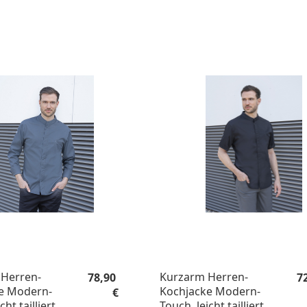
Regulärer Preis:
Re
Herren-
Kurzarm Herren-
78,90
7
e Modern-
Kochjacke Modern-
€
cht tailliert
Touch, leicht tailliert