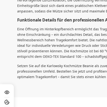
hervorragende Luftzirkulation, die Überhitzung verhin
Einheitsgröße lässt sich dank eines praktischen Klettve
anpassen, sodass die Mütze sicher sitzt und maximale B
Funktionale Details für den professionellen 
Eine Öffnung im Hinterkopfbereich ermöglicht das Trag
ohne Einschränkung – ein durchdachtes Detail, das be
Wellnessbereich hohen Tragekomfort bietet. Die nahtlos
ideal für individuelle Veredelungen wie Druck oder Stic
stilvoll präsentieren können. Die Kochmütze ist bei 60 
entspricht dem OEKO-TEX Standard 100 – schadstoffgeprü
Setzen Sie auf die Karlowsky Kochmütze Beanie als zuve
professionellen Umfeld. Bestellen Sie jetzt und profitie
optimalem Tragekomfort – damit Sie stets einen kühle