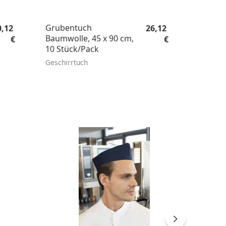
gulärer Preis:
Regulärer Preis:
Grubentuch
Großr
0,12
26,12
Baumwolle, 45 x 90 cm,
Kassier
€
€
10 Stück/Pack
Polyest
Geschirrtuch
Kellner 
NAC