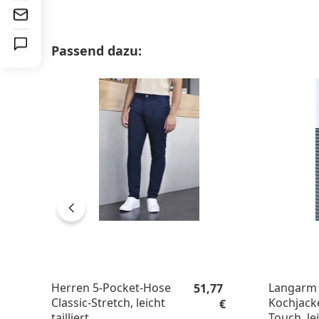
Produktgalerie überspringen
Passend dazu:
Regulärer Preis:
Herren 5-Pocket-Hose
Langarm 
51,77
Classic-Stretch, leicht
Kochjack
€
tailliert
Touch, lei