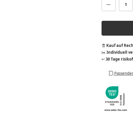
Produkt A
🧾
Kauf auf Rec
✂️
Individuell v
↩️
30 Tage risiko
Passender 