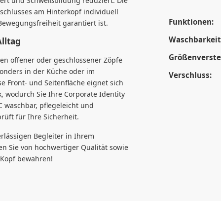
dert und Schweißbildung reduziert. Die
rschlusses am Hinterkopf individuell
Funktionen:
ewegungsfreiheit garantiert ist.
Waschbarkeit
Alltag
Größenverstel
en offener oder geschlossener Zöpfe
sonders in der Küche oder im
Verschluss:
e Front- und Seitenfläche eignet sich
k, wodurch Sie Ihre Corporate Identity
°C waschbar, pflegeleicht und
ft für Ihre Sicherheit.
rlässigen Begleiter in Ihrem
ren Sie von hochwertiger Qualität sowie
n Kopf bewahren!