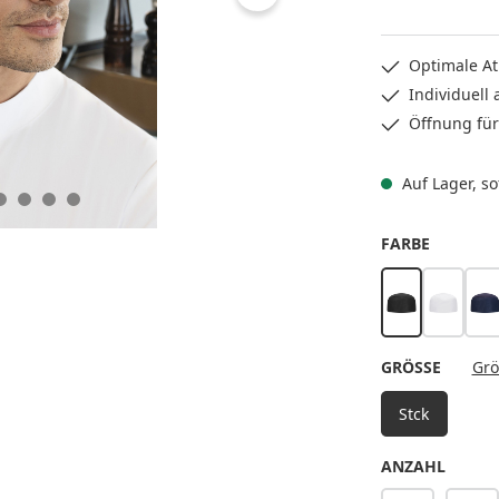
Optimale At
Individuell
Öffnung für
Auf Lager, sof
AUSWÄH
FARBE
schwarz
weiß
m
AUSWÄ
GRÖSSE
Grö
Stck
ANZAHL