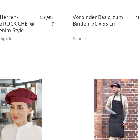
Regulärer Preis:
Re
Herren-
Vorbinder Basic, zum
57,95
1
ke ROCK CHEF®
Binden, 70 x 55 cm
€
enim-Style,
it
chjacke
Schürze