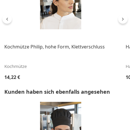
Kochmütze Philip, hohe Form, Klettverschluss
H
Kochmütze
H
Regulärer Preis:
Re
14,22 €
1
Produktgalerie überspringen
Kunden haben sich ebenfalls angesehen