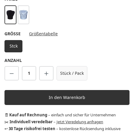
schwarz
weiß
AUSWÄHLEN
GRÖSSE
Größentabelle
Stck
ANZAHL
Produkt Anzahl: Gib den gewünschten Wert 
Stück / Pack
In den Warenkorb
🧾
Kauf auf Rechnung
– einfach und sicher für Unternehmen
✂️
Individuell veredelbar
–
Jetzt Veredelung anfragen
↩️
30 Tage risikofrei testen
– kostenlose Rücksendung inklusive