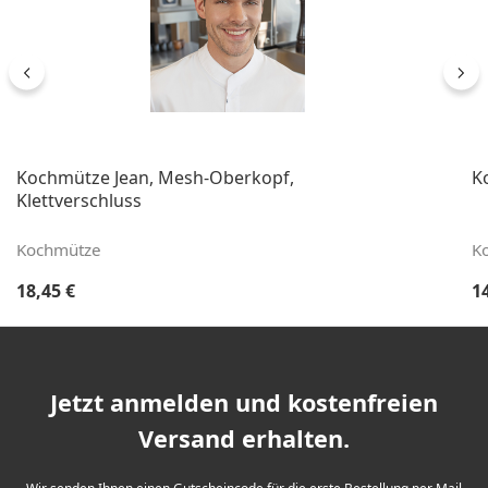
Kochmütze Jean, Mesh-Oberkopf,
K
Klettverschluss
Kochmütze
K
Regulärer Preis:
Re
18,45 €
1
Jetzt anmelden und kostenfreien
Versand erhalten.