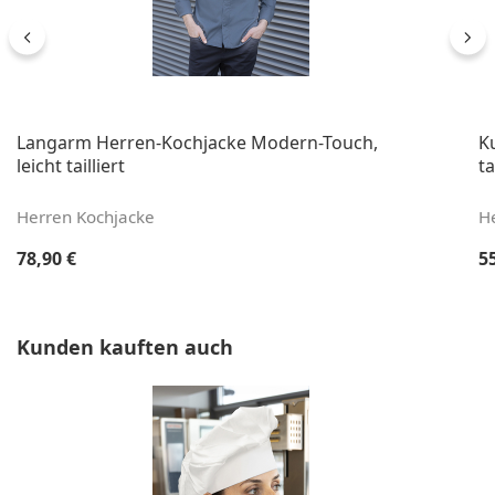
Langarm Herren-Kochjacke Modern-Touch,
K
leicht tailliert
ta
Herren Kochjacke
H
Regulärer Preis:
Re
78,90 €
5
Produktgalerie überspringen
Kunden kauften auch