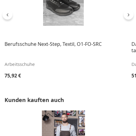
Berufsschuhe Next-Step, Textil, O1-FO-SRC
D
ta
Arbeitsschuhe
D
Regulärer Preis:
Re
75,92 €
5
Produktgalerie überspringen
Kunden kauften auch