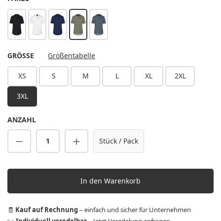
schwarz
weiß
marine
salbei
anthrazit
AUSWÄHLEN
GRÖSSE
Größentabelle
XS
S
M
L
XL
2XL
3XL
ANZAHL
Produkt Anzahl: Gib den gewünschten Wert 
Stück / Pack
In den Warenkorb
🧾
Kauf auf Rechnung
– einfach und sicher für Unternehmen
✂️
Individuell veredelbar
–
Jetzt Veredelung anfragen