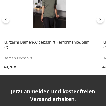
Kurzarm Damen-Arbeitsshirt Performance, Slim
K
Fit
Fi
Damen Kochshirt
He
Regulärer Preis:
Re
40,70 €
4
Jetzt anmelden und kostenfreien
Versand erhalten.