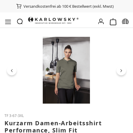
Versandkostenfrei ab 100 € Bestellwert (exkl. Mwst)
Warenkorb e
Spra
Bildergalerie überspringen
TF 3-67-3XL
Kurzarm Damen-Arbeitsshirt
Performance, Slim Fit