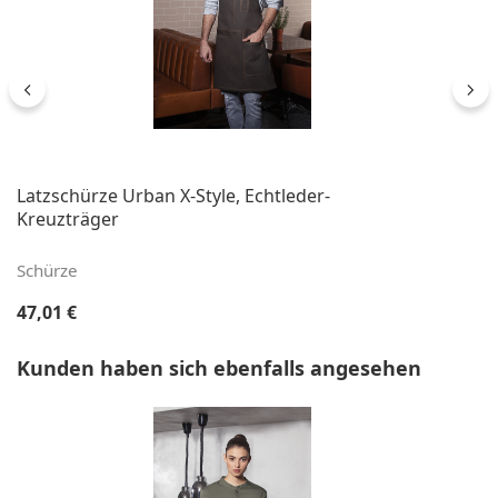
Latzschürze Urban X-Style, Echtleder-
Kreuzträger
Schürze
Regulärer Preis:
47,01 €
Produktgalerie überspringen
Kunden haben sich ebenfalls angesehen