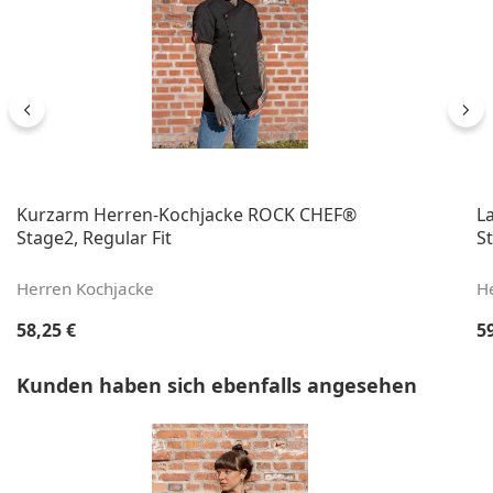
Kurzarm Herren-Kochjacke ROCK CHEF®
L
Stage2, Regular Fit
St
Herren Kochjacke
H
Regulärer Preis:
Re
58,25 €
5
Produktgalerie überspringen
Kunden haben sich ebenfalls angesehen