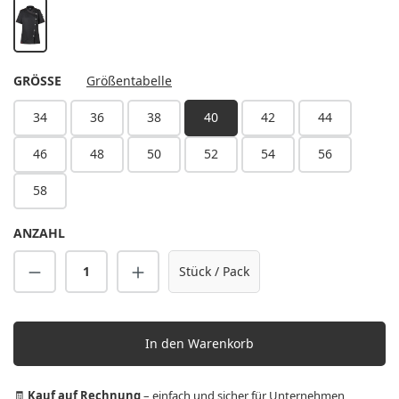
schwarz
AUSWÄHLEN
GRÖSSE
Größentabelle
34
36
38
40
42
44
46
48
50
52
54
56
58
ANZAHL
Produkt Anzahl: Gib den gewünschten Wert 
Stück / Pack
In den Warenkorb
🧾
Kauf auf Rechnung
– einfach und sicher für Unternehmen