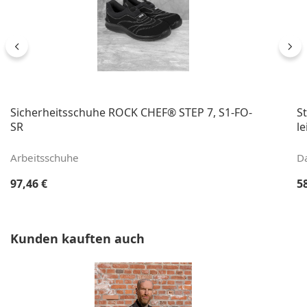
Sicherheitsschuhe ROCK CHEF® STEP 7, S1-FO-
S
SR
le
Arbeitsschuhe
D
Regulärer Preis:
Re
97,46 €
5
Produktgalerie überspringen
Kunden kauften auch