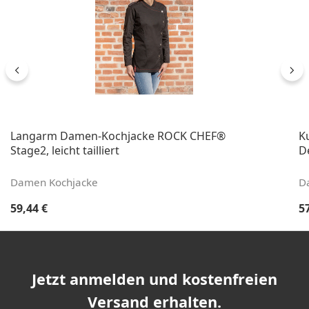
Langarm Damen-Kochjacke ROCK CHEF®
K
Stage2, leicht tailliert
De
Damen Kochjacke
D
Regulärer Preis:
Re
59,44 €
5
Jetzt anmelden und kostenfreien
Versand erhalten.