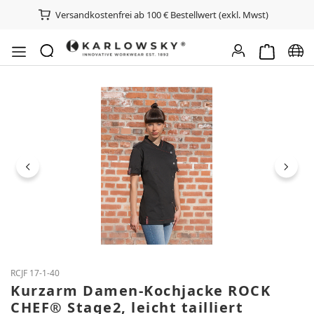
Versandkostenfrei ab 100 € Bestellwert (exkl. Mwst)
Warenkorb e
Spra
Bildergalerie überspringen
RCJF 17-1-40
Kurzarm Damen-Kochjacke ROCK
CHEF® Stage2, leicht tailliert