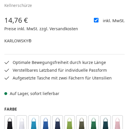
Kellnerschürze
14,76 €
inkl. MwSt.
Regulärer Preis:
Preise inkl. MwSt. zzgl. Versandkosten
KARLOWSKY®
Optimale Bewegungsfreiheit durch kurze Länge
Verstellbares Latzband für individuelle Passform
Aufgesetzte Tasche mit zwei Fächern für Utensilien
Auf Lager, sofort lieferbar
AUSWÄHLEN
FARBE
schwarz
weiß
türkis
blau
marine
limette
moosgrün
waldgrün
piniengrün
rosa