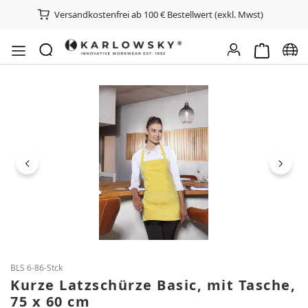
Versandkostenfrei ab 100 € Bestellwert (exkl. Mwst)
Warenkorb e
Spra
Bildergalerie überspringen
BLS 6-86-Stck
Kurze Latzschürze Basic, mit Tasche,
75 x 60 cm