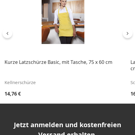
Kurze Latzschürze Basic, mit Tasche, 75 x 60 cm
La
c
Kellnerschürze
S
Regulärer Preis:
Re
14,76 €
1
Jetzt anmelden und kostenfreien
Versand erhalten.