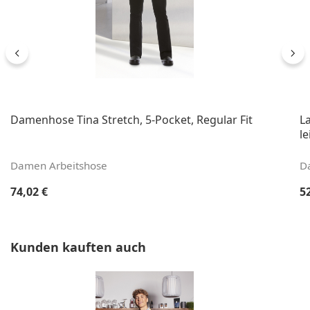
Damenhose Tina Stretch, 5-Pocket, Regular Fit
L
le
Damen Arbeitshose
D
Regulärer Preis:
Re
74,02 €
5
Produktgalerie überspringen
Kunden kauften auch